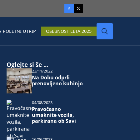
V POLETNI UTRIP
OSEBNOST LETA 2025
Search
for:
Oglejte si še ...
23/11/2022
Na Dobu odprli
prenovljeno kuhinjo
04/08/2023
Pravočasno
umaknite vozila,
parkirana ob Savi
16/06/2023