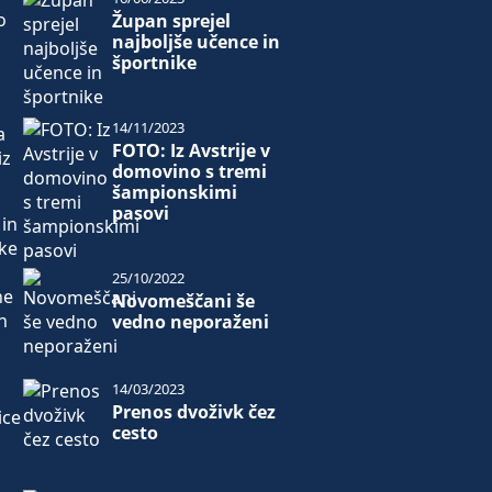
o
Župan sprejel
najboljše učence in
športnike
14/11/2023
a
FOTO: Iz Avstrije v
iz
domovino s tremi
šampionskimi
pasovi
 in
ske
25/10/2022
ne
Novomeščani še
n
vedno neporaženi
14/03/2023
Prenos dvoživk čez
ice
cesto