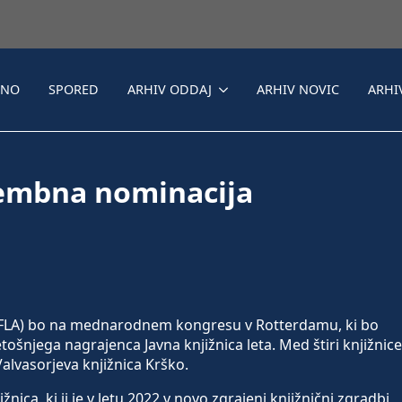
LNO
SPORED
ARHIV ODDAJ
ARHIV NOVIC
ARHI
membna nominacija
(IFLA) bo na mednarodnem kongresu v Rotterdamu, ki bo
etošnjega nagrajenca Javna knjižnica leta. Med štiri knjižnice
 Valvasorjeva knjižnica Krško.
nica, ki ji je v letu 2022 v novo zgrajeni knjižnični zgradbi