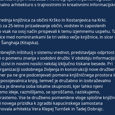
nalno arhitekturo s trajnostnimi in kreativnimi informacijsk
rednja knjižnica za občini Krško in Kostanjevica na Krki.
 za 25-letno prizadevanje občin, vodstev in zaposlenih
so vsak na svoj način prispevali k temu izjemnemu uspehu. T
nice med nominirankami še tri veliko večje knjižnice, in sicer 
n Šanghaja (Kitajska).
nejših inštitucij v sistemu vrednot, predstavljajo odprtost
e o pomenu znanja v sodobni družbi. V obdobju informacij
 izzivi in novimi nosilci nekdaj izključno tiskane besede. Pri
organizaciji sodobnega življenja in konstrukciji nove družbe
er pa ne gre podcenjevati pomena knjižničnega prostora i
j izposojevalnica knjig, temveč je družabno in izobraževalno
nica je dnevna soba lokalne skupnosti, kjer lahko njeni
emo ideje, razmišljamo, se sproščamo, raziskujemo,
no rastemo. Vse te družbeno pomembne vloge splošne knjižn
ovi novega prizidka k zgradbi kapucinskega samostana
snovala arhitekta Vera Klepej Turnšek in Tadej Dobrajc.