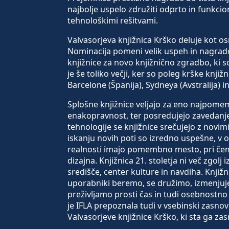
najbolje uspelo združiti odprto in funkcio
tehnološkimi rešitvami.
Valvasorjeva knjižnica Krško deluje kot os
Nominacija pomeni velik uspeh in nagrado
knjižnice za novo knjižnično zgradbo, ki 
je še toliko večji, ker so poleg krške knjiž
Barcelone (Španija), Sydneya (Avstralija) i
Splošne knjižnice veljajo za eno najpomemb
enakopravnost, ter posredujejo zavedanj
tehnologije se knjižnice srečujejo z novimi
iskanju novih poti so izredno uspešne, v 
realnosti imajo pomembno mesto, pri čem
dizajna. Knjižnica 21. stoletja ni več zgol
središče, center kulture in navdiha. Knjiž
uporabniki beremo, se družimo, izmenjuj
preživljamo prosti čas in tudi osebnost
je IFLA prepoznala tudi v vsebinski zasn
Valvasorjeve knjižnice Krško, ki sta ga za