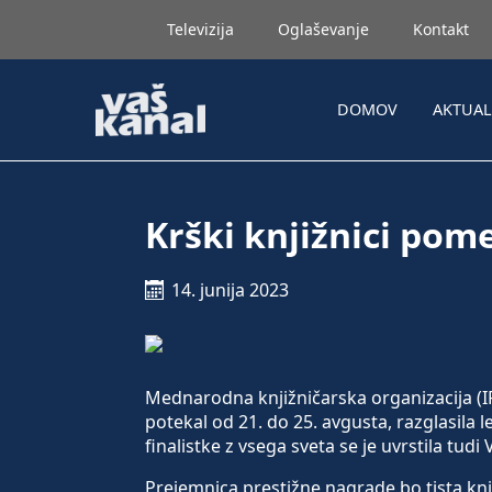
Televizija
Oglaševanje
Kontakt
DOMOV
AKTUA
Krški knjižnici po
14. junija 2023
Mednarodna knjižničarska organizacija 
potekal od 21. do 25. avgusta, razglasila l
finalistke z vsega sveta se je uvrstila tudi
Prejemnica prestižne nagrade bo tista knjiž