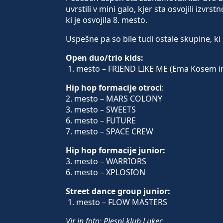
uvrstili v mini galo, kjer sta osvojili izvr
ki je osvojila 8. mesto.
Uspešne pa so bile tudi ostale skupine, ki
Open duo/trio kids:
1. mesto – FRIEND LIKE ME (Ema Kosem in
Hip hop formacije otroci
:
2. mesto – MARS COLONY
3. mesto – SWEETS
6. mesto – FUTURE
7. mesto – SPACE CREW
Hip hop formacije junior:
3. mesto – WARRIORS
6. mesto – XPLOSION
Street dance group junior:
1. mesto – FLOW MASTERS
Vir in foto: Plesni klub Lukec