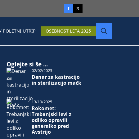
V POLETNI UTRIP
OSEBNOST LETA 2025
Search
for:
Oglejte si še ...
02/02/2023
Denar za kastracijo
in sterilizacijo mačk
13/10/2025
Rokomet:
Trebanjski levi z
odliko opravili
generalko pred
Avstrijo