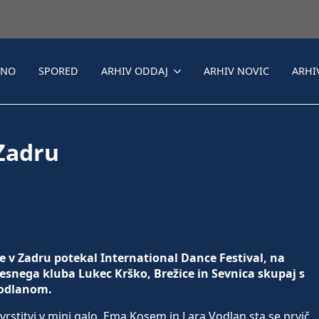
LNO
SPORED
ARHIV ODDAJ
ARHIV NOVIC
ARHI
 Zadru
 je v Zadru potekal International Dance Festival, na
lesnega kluba Lukec Krško, Brežice in Sevnica skupaj s
 Vodlanom.
stitvi v mini galo. Ema Kosem in Lara Vodlan sta se prvič