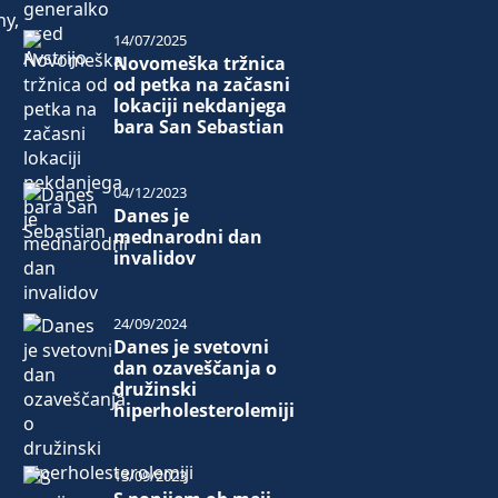
ny,
14/07/2025
Novomeška tržnica
od petka na začasni
lokaciji nekdanjega
bara San Sebastian
04/12/2023
Danes je
mednarodni dan
invalidov
24/09/2024
Danes je svetovni
dan ozaveščanja o
družinski
hiperholesterolemiji
13/09/2023