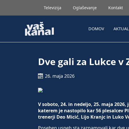
Televizija
Oglaševanje
Kontakt
DOMOV
AKTUA
Dve gali za Lukce v
26. maja 2026
V soboto, 24. in nedeljo, 25. maja 2026,
katerem je nastopilo kar 56 plesalcev P
trenerji Deo Micić, Lijo Kranjc in Luko
Poseben uspeh sta zaznamovali kar dve uvr