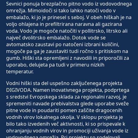
Sevnici ponuja brezplačno pitno vodo iz vodovodnega
omrežja. Mimoidoči si tako lahko natoči vodo v
embalažo, ki jo je prinesel s seboj. V obeh hiškah je na
voljo ohlajena in prefiltrirana naravna ali gazirana
voda. Vodo je mogoče natočiti v pollitrsko, litrsko ali
največ dvolitrsko embalažo. Dotok vode se
avtomatsko zaustavi po natočeni izbrani količini,
mogoče pa ga je zaustaviti tudi ročno s pritiskom na
gumb. Hiški sta opremljeni z navodili in priporočili za
uporabo, delujeta pa tudi v primeru nizkih
temperatur.
Vodni hiški sta del uspešno zaključenega projekta
DIGIVODA. Namen inovativnega projekta, podprtega
s sredstvi Evropskega sklada za regionalni razvoj, je
spremeniti navade prebivalstva glede uporabe sveže
pitne vode in poudariti pomen zaščite dragocenih
vodnih virov lokalnega okolja. V sklopu projekta je
bilo tako izvedenih več aktivnosti, ki so prispevale k
ohranjanju vodnih virov in promociji uživanja vode iz
vodovodnega omrežja. Pri projektu so sodelovali