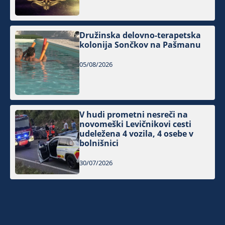
Družinska delovno-terapetska
kolonija Sončkov na Pašmanu
05/08/2026
V hudi prometni nesreči na
novomeški Levičnikovi cesti
udeležena 4 vozila, 4 osebe v
bolnišnici
30/07/2026