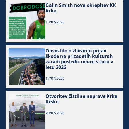
Galin Smith nova okrepitev KK
Krke
10/07/2026
Obvestilo o zbiranju prijav
škode na prizadetih kulturah
zaradi posledic neurij s točo v
letu 2026
17/07/2026
Otvoritev čistilne naprave Krka
Krško
29/07/2026