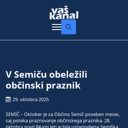
Search
for:
V Semiču obeležili
občinski praznik
29. oktobra 2025
SEMIČ – Oktober je za Občino Semič poseben mesec,
saj poteka praznovanje občinskega praznika. 28.
oktobra pred 84-imi leti je bila ustanovljena Semiška