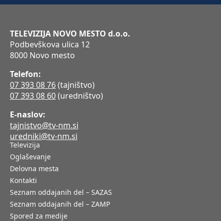
TELEVIZIJA NOVO MESTO d.o.o.
Podbevškova ulica 12
8000 Novo mesto
Telefon:
07 393 08 76
(tajništvo)
07 393 08 60
(uredništvo)
E-naslov:
tajnistvo@tv-nm.si
uredniki@tv-nm.si
Televizija
Oglaševanje
Delovna mesta
Kontakti
Seznam oddajanih del – SAZAS
Seznam oddajanih del – ZAMP
Spored za medije