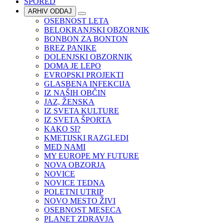
SPORED
ARHIV ODDAJ
OSEBNOST LETA
BELOKRANJSKI OBZORNIK
BONBON ZA BONTON
BREZ PANIKE
DOLENJSKI OBZORNIK
DOMA JE LEPO
EVROPSKI PROJEKTI
GLASBENA INFEKCIJA
IZ NAŠIH OBČIN
JAZ, ŽENSKA
IZ SVETA KULTURE
IZ SVETA ŠPORTA
KAKO SI?
KMETIJSKI RAZGLEDI
MED NAMI
MY EUROPE MY FUTURE
NOVA OBZORJA
NOVICE
NOVICE TEDNA
POLETNI UTRIP
NOVO MESTO ŽIVI
OSEBNOST MESECA
PLANET ZDRAVJA