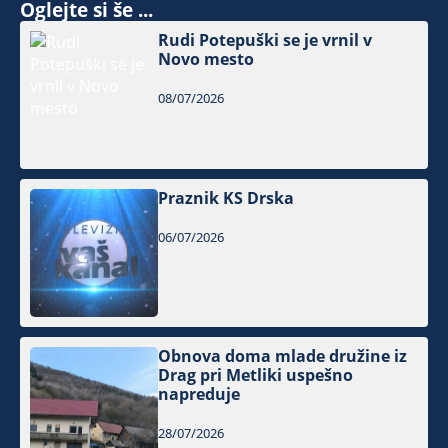
Oglejte si še ...
Rudi Potepuški se je vrnil v
Novo mesto
08/07/2026
Praznik KS Drska
06/07/2026
Obnova doma mlade družine iz
Drag pri Metliki uspešno
napreduje
28/07/2026