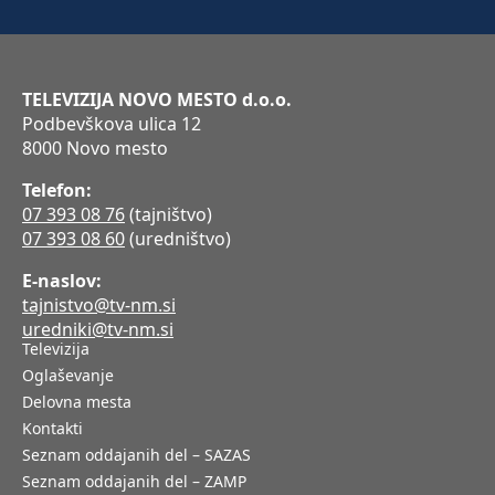
TELEVIZIJA NOVO MESTO d.o.o.
Podbevškova ulica 12
8000 Novo mesto
Telefon:
07 393 08 76
(tajništvo)
07 393 08 60
(uredništvo)
E-naslov:
tajnistvo@tv-nm.si
uredniki@tv-nm.si
Televizija
Oglaševanje
Delovna mesta
Kontakti
Seznam oddajanih del – SAZAS
Seznam oddajanih del – ZAMP