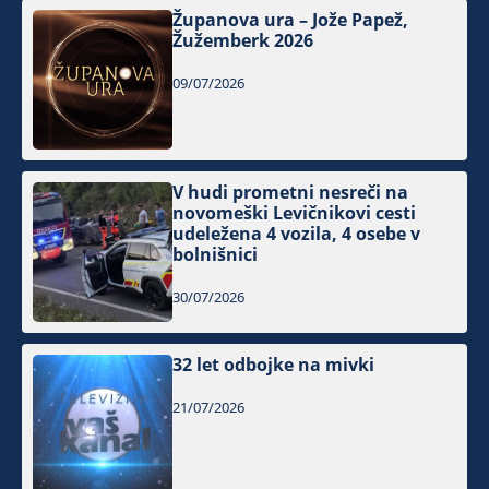
Županova ura – Jože Papež,
Žužemberk 2026
09/07/2026
V hudi prometni nesreči na
novomeški Levičnikovi cesti
udeležena 4 vozila, 4 osebe v
bolnišnici
30/07/2026
32 let odbojke na mivki
21/07/2026