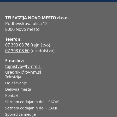
TELEVIZIJA NOVO MESTO d.o.o.
Podbevškova ulica 12
8000 Novo mesto
Telefon:
07 393 08 76
(tajništvo)
07 393 08 60
(uredništvo)
E-naslov:
tajnistvo@tv-nm.si
uredniki@tv-nm.si
Televizija
Oglaševanje
Delovna mesta
Kontakti
Seznam oddajanih del – SAZAS
Seznam oddajanih del – ZAMP
Spored za medije