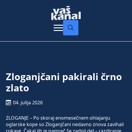
Search
for:
Zloganjčani pakirali črno
zlato
04. julija 2026
ZLOGANJE – Po skoraj enomesečnem ohlajanju
oglarske kope so Zloganjčani nedavno znova zavihali
rokave. Čakal jih je namreč še zadnji del – razdiranje