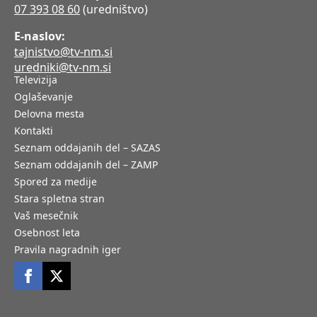
07 393 08 60
(uredništvo)
E-naslov:
tajnistvo@tv-nm.si
uredniki@tv-nm.si
Televizija
Oglaševanje
Delovna mesta
Kontakti
Seznam oddajanih del – SAZAS
Seznam oddajanih del – ZAMP
Spored za medije
Stara spletna stran
Vaš mesečnik
Osebnost leta
Pravila nagradnih iger