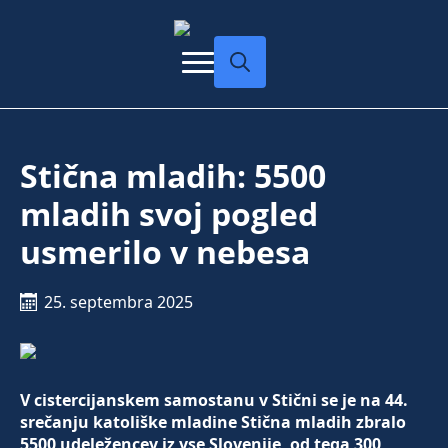
Search
for:
Stična mladih: 5500
mladih svoj pogled
usmerilo v nebesa
25. septembra 2025
V cistercijanskem samostanu v Stični se je na 44.
srečanju katoliške mladine Stična mladih zbralo
5500 udeležencev iz vse Slovenije, od tega 300