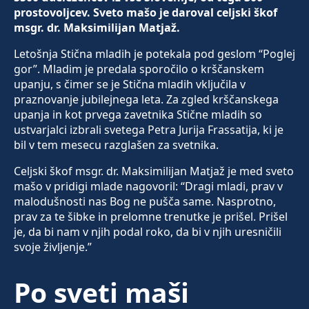
prostovoljcev. Sveto mašo je daroval celjski škof
msgr. dr. Maksimilijan Matjaž.
Letošnja Stična mladih je potekala pod geslom “Poglej
gor”. Mladim je predala sporočilo o krščanskem
upanju, s čimer se je Stična mladih vključila v
praznovanje jubilejnega leta. Za zgled krščanskega
upanja in kot prvega zavetnika Stične mladih so
ustvarjalci izbrali svetega Petra Jurija Frassatija, ki je
bil v tem mesecu razglašen za svetnika.
Celjski škof msgr. dr. Maksimilijan Matjaž je med sveto
mašo v pridigi mlade nagovoril: “Dragi mladi, prav v
malodušnosti nas Bog ne pušča same. Nasprotno,
prav za te šibke in prelomne trenutke je prišel. Prišel
je, da bi nam v njih podal roko, da bi v njih uresničili
svoje življenje.”
Po sveti maši