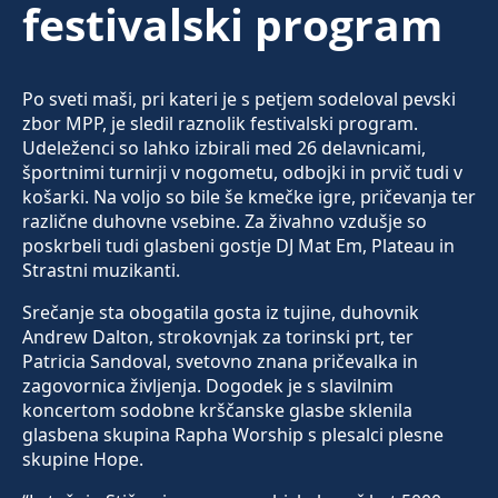
festivalski program
Po sveti maši, pri kateri je s petjem sodeloval pevski
zbor MPP, je sledil raznolik festivalski program.
Udeleženci so lahko izbirali med 26 delavnicami,
športnimi turnirji v nogometu, odbojki in prvič tudi v
košarki. Na voljo so bile še kmečke igre, pričevanja ter
različne duhovne vsebine. Za živahno vzdušje so
poskrbeli tudi glasbeni gostje DJ Mat Em, Plateau in
Strastni muzikanti.
Srečanje sta obogatila gosta iz tujine, duhovnik
Andrew Dalton, strokovnjak za torinski prt, ter
Patricia Sandoval, svetovno znana pričevalka in
zagovornica življenja. Dogodek je s slavilnim
koncertom sodobne krščanske glasbe sklenila
glasbena skupina Rapha Worship s plesalci plesne
skupine Hope.