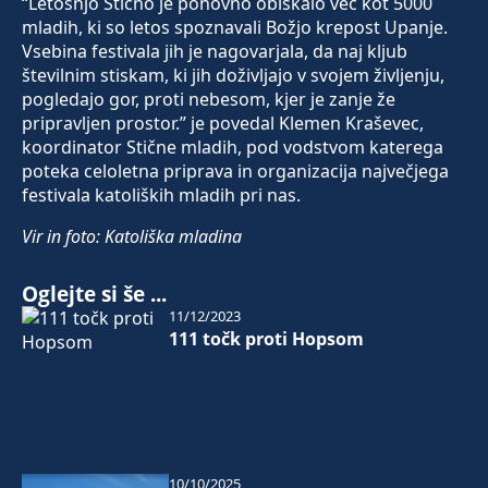
“Letošnjo Stično je ponovno obiskalo več kot 5000
mladih, ki so letos spoznavali Božjo krepost Upanje.
Vsebina festivala jih je nagovarjala, da naj kljub
številnim stiskam, ki jih doživljajo v svojem življenju,
pogledajo gor, proti nebesom, kjer je zanje že
pripravljen prostor.” je povedal Klemen Kraševec,
koordinator Stične mladih, pod vodstvom katerega
poteka celoletna priprava in organizacija največjega
festivala katoliških mladih pri nas.
Vir in foto: Katoliška mladina
Oglejte si še ...
11/12/2023
111 točk proti Hopsom
10/10/2025