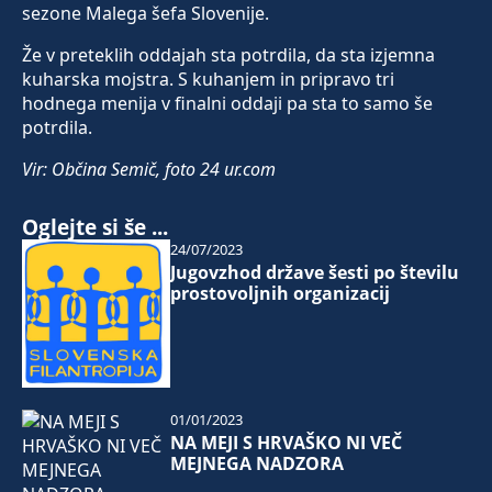
sezone Malega šefa Slovenije.
Že v preteklih oddajah sta potrdila, da sta izjemna
kuharska mojstra. S kuhanjem in pripravo tri
hodnega menija v finalni oddaji pa sta to samo še
potrdila.
Vir: Občina Semič, foto 24 ur.com
Oglejte si še ...
24/07/2023
Jugovzhod države šesti po številu
prostovoljnih organizacij
01/01/2023
NA MEJI S HRVAŠKO NI VEČ
MEJNEGA NADZORA