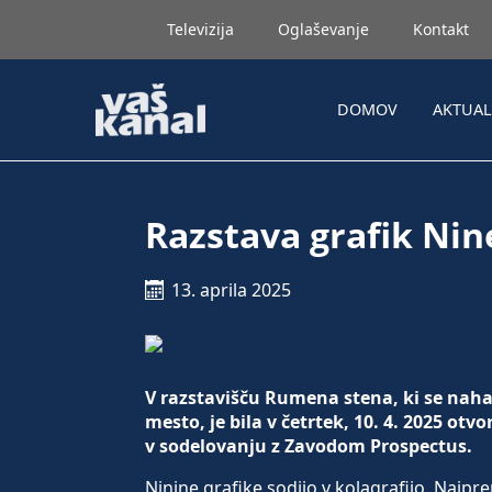
Televizija
Oglaševanje
Kontakt
DOMOV
AKTUA
Razstava grafik Ni
13. aprila 2025
V razstavišču Rumena stena, ki se naha
mesto, je bila v četrtek, 10. 4. 2025 ot
v sodelovanju z Zavodom Prospectus.
Ninine grafike sodijo v kolagrafijo. Najpre