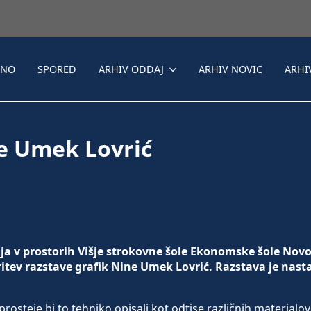
LNO
SPORED
ARHIV ODDAJ
ARHIV NOVIC
ARHI
ne Umek Lovrić
ja v prostorih Višje strokovne šole Ekonomske šole Nov
voritev razstave grafik Nine Umek Lovrić. Razstava je nast
prosteje bi to tehniko opisali kot odtise različnih materialov