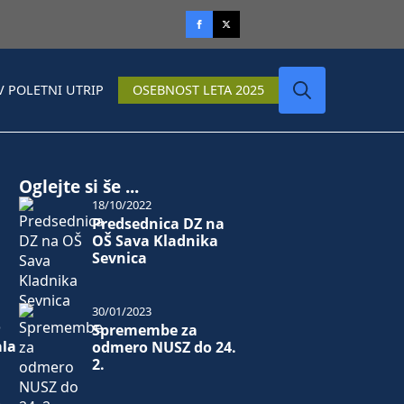
V POLETNI UTRIP
OSEBNOST LETA 2025
Search
for:
Oglejte si še ...
18/10/2022
Predsednica DZ na
OŠ Sava Kladnika
Sevnica
30/01/2023
o
Spremembe za
ala
odmero NUSZ do 24.
2.
.