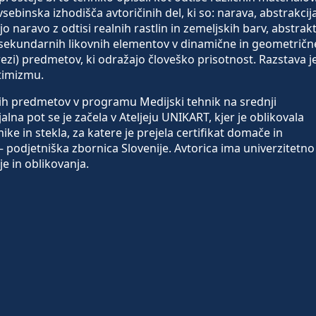
vsebinska izhodišča avtoričinih del, ki so: narava, abstrakcija
 naravo z odtisi realnih rastlin in zemeljskih barv, abstrak
sekundarnih likovnih elementov v dinamične in geometričn
ezi) predmetov, ki odražajo človeško prisotnost. Razstava j
timizmu.
ih predmetov v programu Medijski tehnik na srednji
na pot se je začela v Ateljeju UNIKART, kjer je oblikovala
ike in stekla, za katere je prejela certifikat domače in
– podjetniška zbornica Slovenije. Avtorica ima univerzitetno
e in oblikovanja.