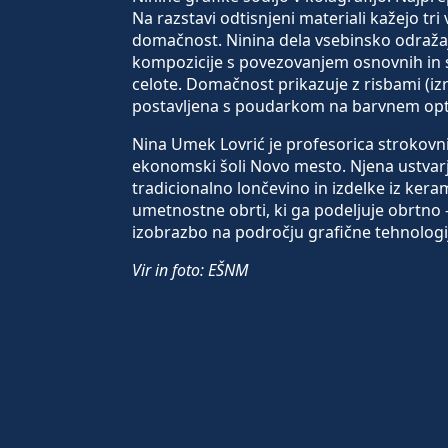
Na razstavi odtisnjeni materiali kažejo tri 
domačnost. Ninina dela vsebinsko odražajo
kompozicije s povezovanjem osnovnih in 
celote. Domačnost prikazuje z risbami (izr
postavljena s poudarkom na barvnem op
Nina Umek Lovrić je profesorica strokovn
ekonomski šoli Novo mesto. Njena ustvarjal
tradicionalno lončevino in izdelke iz keram
umetnostne obrti, ki ga podeljuje obrtno 
izobrazbo na področju grafične tehnologij
Vir in foto: EŠNM