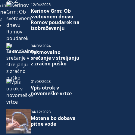
12/04/2025
 in
Kerinov Grm: Ob
tne
svetovnem dnevu
e
Romov poudarek na
e
izobraževanju
04/06/2024
Tekmovalno
srečanje v streljanju
z zračno puško
01/03/2023
Vpis otrok v
novomeške vrtce
04/12/2023
Motena bo dobava
pitne vode