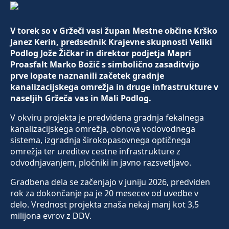
V torek so v Gržeči vasi župan Mestne občine Krško
Janez Kerin, predsednik Krajevne skupnosti Veliki
Podlog Jože Žičkar in direktor podjetja Mapri
Proasfalt Marko Božič s simbolično zasaditvijo
prve lopate naznanili začetek gradnje
kanalizacijskega omrežja in druge infrastrukture v
naseljih Gržeča vas in Mali Podlog.
V okviru projekta je predvidena gradnja fekalnega
kanalizacijskega omrežja, obnova vodovodnega
sistema, izgradnja širokopasovnega optičnega
omrežja ter ureditev cestne infrastrukture z
odvodnjavanjem, pločniki in javno razsvetljavo.
Gradbena dela se začenjajo v juniju 2026, predviden
rok za dokončanje pa je 20 mesecev od uvedbe v
delo. Vrednost projekta znaša nekaj manj kot 3,5
milijona evrov z DDV.