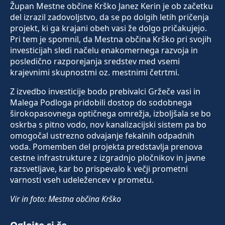
Župan Mestne občine Krško Janez Kerin je ob začetku
del izrazil zadovoljstvo, da se po dolgih letih pričenja
projekt, ki ga krajani obeh vasi že dolgo pričakujejo.
Pri tem je spomnil, da Mestna občina Krško pri svojih
investicijah sledi načelu enakomernega razvoja in
posledično razporejanja sredstev med vsemi
krajevnimi skupnostmi oz. mestnimi četrtmi.
Z izvedbo investicije bodo prebivalci Gržeče vasi in
Malega Podloga pridobili dostop do sodobnega
širokopasovnega optičnega omrežja, izboljšala se bo
oskrba s pitno vodo, nov kanalizacijski sistem pa bo
omogočal ustrezno odvajanje fekalnih odpadnih
voda. Pomemben del projekta predstavlja prenova
cestne infrastrukture z izgradnjo pločnikov in javne
razsvetljave, kar bo prispevalo k večji prometni
varnosti vseh udeležencev v prometu.
Vir in foto: Mestna občina Krško