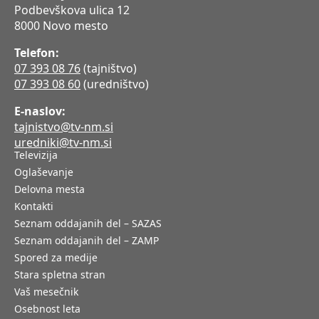
Podbevškova ulica 12
8000 Novo mesto
Telefon:
07 393 08 76
(tajništvo)
07 393 08 60
(uredništvo)
E-naslov:
tajnistvo@tv-nm.si
uredniki@tv-nm.si
Televizija
Oglaševanje
Delovna mesta
Kontakti
Seznam oddajanih del – SAZAS
Seznam oddajanih del – ZAMP
Spored za medije
Stara spletna stran
Vaš mesečnik
Osebnost leta