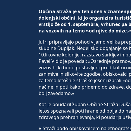
Občina Straža je v teh dneh v znamenju 3
dolenjski občini, ki jo organizira turis
vrstijo že od 1. septembra, vrhunec pa
na vozovih na temo »od njive do mize.«
Jutri pripravljajo pohod v jamo Velika p
skupine Dupljak. Nedeljsko dogajanje se 
10.likovne kolonije, razstavo šarkljev in 
Pavel Vidic je povedal: »Osrednje praznov
vozovih, ki bodo postavljeni pred kultur
zanimive in slikovite zgodbe, obiskovalci 
za temo letošnje straške jeseni izbrali »od
načine in poti kako pridemo do zdrave, d
bolj zavedamo.«
Kot je poudaril župan Občine Straža Dušan K
letos spoznavali poti hrane od polja do n
zdravega prehranjevanja, ki poudarja uživ
V Straži bodo obiskovalcem na etnografski 