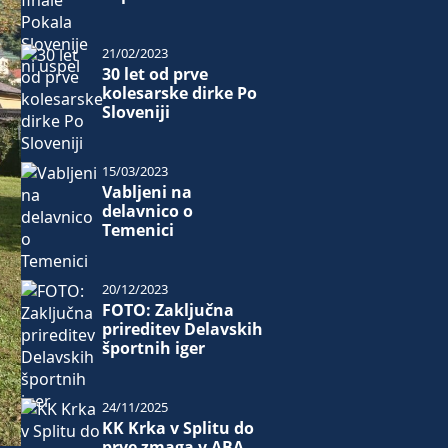
21/02/2023
30 let od prve
kolesarske dirke Po
Sloveniji
15/03/2023
Vabljeni na
delavnico o
Temenici
20/12/2023
FOTO: Zaključna
prireditev Delavskih
športnih iger
24/11/2025
KK Krka v Splitu do
prve zmaga v ABA