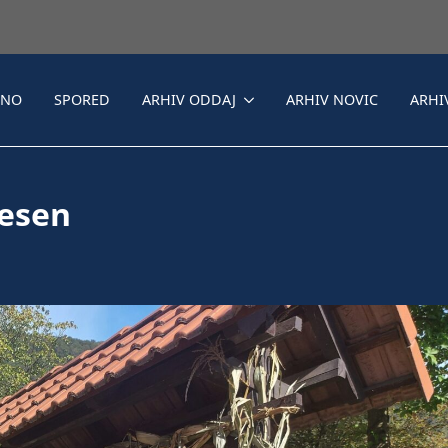
LNO
SPORED
ARHIV ODDAJ
ARHIV NOVIC
ARHI
jesen