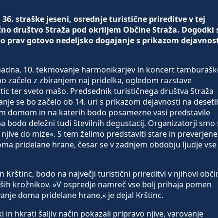
6. straške jeseni, osrednje turistične prireditve v tej
tično društvo Straža pod okriljem Občine Straža. Dogodki 
 bo prav gotovo nedeljsko dogajanje s prikazom dejavnost
repadna, 10. tekmovanje harmonikarjev in koncert tamburašk
bo začelo z zbiranjem naj pridelka, ogledom razstave
potic ter sveto mašo. Predsednik turističnega društva Straža
anje se bo začelo ob 14. uri s prikazom dejavnosti na deseti
nim domom in na katerih bodo posamezne vasi predstavile
pa bodo deležni tudi številnih degustacij. Organizatorji smo 
 njive do mize«. S tem želimo predstaviti stare in preverjene
oma pridelane hrane, česar se v zadnjem obdobju ljudje vse
rštinc, bodo na največji turistični prireditvi v njihovi obči
aših krožnikov. »V ospredje namreč vse bolj prihaja pomen
anje doma pridelane hrane,« je dejal Krštinc.
in hkrati šaljiv način pokazali pripravo njive, varovanje