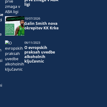
ligi
se
10/07/2026
i
Galin Smith nova
okrepitev KK Krke
e
06/11/2023
O evropskih
h
praksah uvedbe
alkoholnih
si
ključavnic
ni