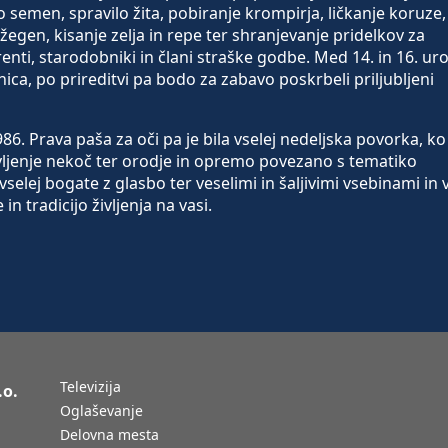
o semen, spravilo žita, pobiranje krompirja, ličkanje koruze,
žegen, kisanje zelja in repe ter shranjevanje pridelkov za
nti, starodobniki in člani straške godbe. Med 14. in 16. ur
ica, po prireditvi pa bodo za zabavo poskrbeli priljubljeni
1986. Prava paša za oči pa je bila vselej nedeljska povorka, ko
vljenje nekoč ter orodje in opremo povezano s tematiko
vselej bogate z glasbo ter veselimi in šaljivimi vsebinami in 
in tradicijo življenja na vasi.
Televizija
.o.
Oglaševanje
Delovna mesta