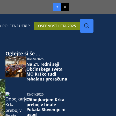
V POLETNI UTRIP
OSEBNOST LETA 2025
Search
for:
Oglejte si še ...
10/05/2025
Na 21. redni seji
Občinskega sveta
MO Krško tudi
rebalans proračuna
15/01/2026
Odbojkarjem Krka
preboj v finale
Pokala Slovenije ni
uspel