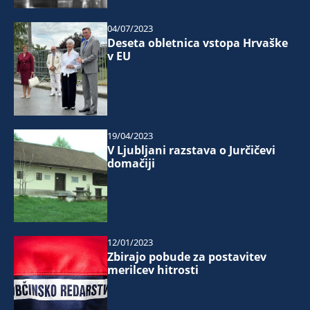
04/07/2023
Deseta obletnica vstopa Hrvaške
v EU
19/04/2023
V Ljubljani razstava o Jurčičevi
domačiji
12/01/2023
Zbirajo pobude za postavitev
merilcev hitrosti