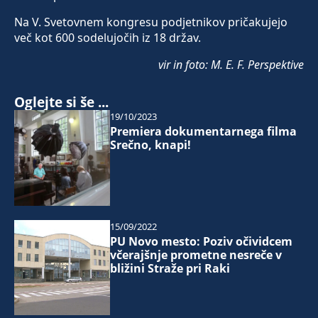
Na V. Svetovnem kongresu podjetnikov pričakujejo
več kot 600 sodelujočih iz 18 držav.
vir in foto: M. E. F. Perspektive
Oglejte si še ...
19/10/2023
Premiera dokumentarnega filma
Srečno, knapi!
15/09/2022
PU Novo mesto: Poziv očividcem
včerajšnje prometne nesreče v
bližini Straže pri Raki