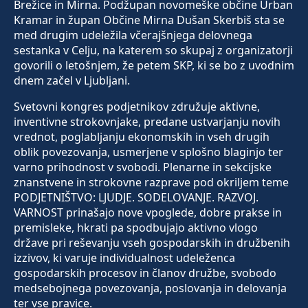
Brežice in Mirna. Podžupan novomeške občine Urban
Kramar in župan Občine Mirna Dušan Skerbiš sta se
med drugim udeležila včerajšnjega delovnega
sestanka v Celju, na katerem so skupaj z organizatorji
govorili o letošnjem, že petem SKP, ki se bo z uvodnim
dnem začel v Ljubljani.
Svetovni kongres podjetnikov združuje aktivne,
inventivne strokovnjake, predane ustvarjanju novih
vrednot, poglabljanju ekonomskih in vseh drugih
oblik povezovanja, usmerjene v splošno blaginjo ter
varno prihodnost v svobodi. Plenarne in sekcijske
znanstvene in strokovne razprave pod okriljem teme
PODJETNIŠTVO: LJUDJE. SODELOVANJE. RAZVOJ.
VARNOST prinašajo nove vpoglede, dobre prakse in
premisleke, hkrati pa spodbujajo aktivno vlogo
države pri reševanju vseh gospodarskih in družbenih
izzivov, ki varuje individualnost udeleženca
gospodarskih procesov in članov družbe, svobodo
medsebojnega povezovanja, poslovanja in delovanja
ter vse pravice.