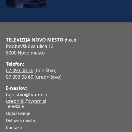
TELEVIZIJA NOVO MESTO d.o.o.
Podbevškova ulica 12
8000 Novo mesto
Telefon:
07 393 08 76
(tajništvo)
07 393 08 60
(uredništvo)
E-naslov:
tajnistvo@tv-nm.si
uredniki@tv-nm.si
Televizija
Oglaševanje
Delovna mesta
Kontakti