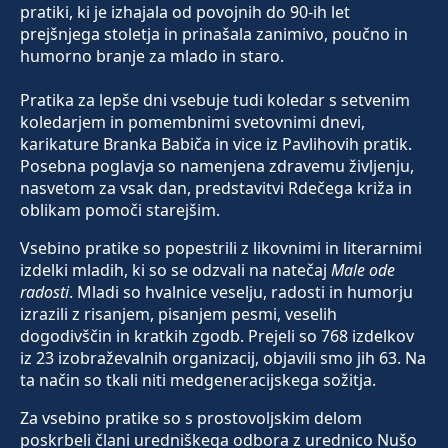
pratiki, ki je izhajala od povojnih do 90-ih let
prejšnjega stoletja in prinašala zanimivo, poučno in
humorno branje za mlado in staro.
Pratika za lepše dni vsebuje tudi koledar s setvenim
koledarjem in pomembnimi svetovnimi dnevi,
karikature Branka Babiča in vice iz Pavlihovih pratik.
Posebna poglavja so namenjena zdravemu življenju,
nasvetom za vsak dan, predstavitvi Rdečega križa in
oblikam pomoči starejšim.
Vsebino pratike so popestrili z likovnimi in literarnimi
izdelki mladih, ki so se odzvali na natečaj
Male ode
radosti
. Mladi so hvalnice veselju, radosti in humorju
izrazili z risanjem, pisanjem pesmi, veselih
dogodivščin in kratkih zgodb. Prejeli so 768 izdelkov
iz 23 izobraževalnih organizacij, objavili smo jih 63. Na
ta način so tkali niti medgeneracijskega sožitja.
Za vsebino pratike so s prostovoljskim delom
poskrbeli člani uredniškega odbora z urednico Nušo