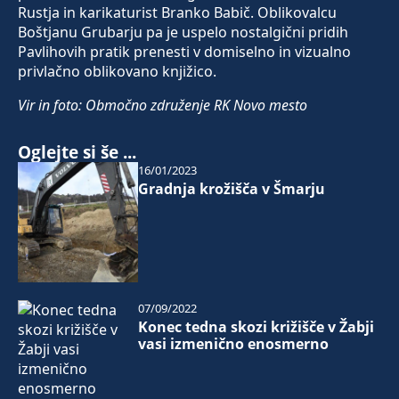
Rustja in karikaturist Branko Babič. Oblikovalcu
Boštjanu Grubarju pa je uspelo nostalgični pridih
Pavlihovih pratik prenesti v domiselno in vizualno
privlačno oblikovano knjižico.
Vir in foto: Območno združenje RK Novo mesto
Oglejte si še ...
16/01/2023
Gradnja krožišča v Šmarju
07/09/2022
Konec tedna skozi križišče v Žabji
vasi izmenično enosmerno