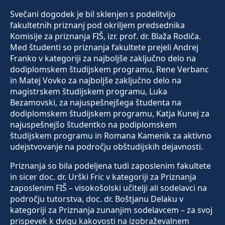
Svečani dogodek je bil sklenjen s podelitvijo
fakultetnih priznanj pod okriljem predsednika
Komisije za priznanja FIŠ, izr. prof. dr. Blaža Rodiča.
Med študenti so priznanja fakultete prejeli Andrej
Franko v kategoriji za najboljše zaključno delo na
dodiplomskem študijskem programu, Rene Verbanc
in Matej Vovko za najboljše zaključno delo na
magistrskem študijskem programu, Luka
Bezamovski, za najuspešnejšega študenta na
dodiplomskem študijskem programu, Katja Kunej za
najuspešnejšo študentko na podiplomskem
študijskem programu in Romana Kamenik za aktivno
udejstvovanje na področju obštudijskih dejavnosti.
Priznanja so bila podeljena tudi zaposlenim fakultete
in sicer doc. dr. Urški Fric v kategoriji za Priznanja
zaposlenim FIŠ – visokošolski učitelji ali sodelavci na
področju tutorstva, doc. dr. Boštjanu Delaku v
kategoriji za Priznanja zunanjim sodelavcem – za svoj
prispevek k dvigu kakovosti na izobraževalnem