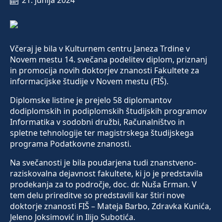
21. junija 2024
Včeraj je bila v Kulturnem centru Janeza Trdine v
Novem mestu 14. svečana podelitev diplom, priznanj
in promocija novih doktorjev znanosti Fakultete za
informacijske študije v Novem mestu (FIŠ).
Diplomske listine je prejelo 58 diplomantov
dodiplomskih in podiplomskih študijskih programov
Informatika v sodobni družbi, Računalništvo in
spletne tehnologije ter magistrskega študijskega
programa Podatkovne znanosti.
Na svečanosti je bila poudarjena tudi znanstveno-
raziskovalna dejavnost fakultete, ki jo je predstavila
prodekanja za to področje, doc. dr. Nuša Erman. V
tem delu prireditve so predstavili kar štiri nove
doktorje znanosti FIŠ – Mateja Barbo, Zdravka Kunića,
Jeleno Joksimović in Ilijo Subotića.