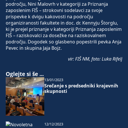
področju, Nini Malovrh v kategoriji za Priznanja
zaposlenim FIŠ – strokovni sodelavci za svoje
prispevke k dvigu kakovosti na področju
organiziranosti fakultete in doc. dr. Kennyju Štorglu,
ki je prejel priznanje v kategoriji Priznanja zaposlenim
FIŠ – raziskovalci za dosežke na raziskovalnem
področju. Dogodek so glasbeno popestrili pevka Anja
Pevec in skupina Jaja Bojz.
vir: FIŠ NM, foto: Luka Rifelj
Oglejte si še ...
13/01/2023
Srečanje s predsedniki krajevnih
skupnosti
12/12/2023