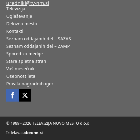
uredniki@tv-nm.si
Televizija
Oglaševanje
Delovna mesta
Kontakti
Seznam oddajanih del – SAZAS
Seznam oddajanih del – ZAMP
Spored za medije
Stara spletna stran
Vaš mesečnik
Osebnost leta
Pravila nagradnih iger
© 1989 - 2026 TELEVIZIJA NOVO MESTO d.o.o.
Izdelava:
abeone.si