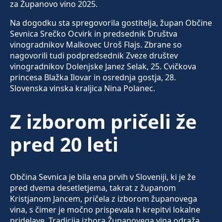
za Županovo vino 2025.
Na dogodku sta spregovorila gostitelja, župan Občine
Sevnica Srečko Ocvirk in predsednik Društva
vinogradnikov Malkovec Uroš Flajs. Zbrane so
nagovorili tudi podpredsednik Zveze društev
vinogradnikov Dolenjske Janez Selak, 25. Cvičkova
princesa Blažka Ilovar in osrednja gostja, 28.
Slovenska vinska kraljica Nina Polanec.
Z izborom pričeli že
pred 20 leti
Občina Sevnica je bila ena prvih v Sloveniji, ki je že
pred dvema desetletjema, takrat z županom
Kristjanom Jancem, pričela z izborom županovega
vina, s čimer je močno prispevala h krepitvi lokalne
pridelave. Tradicija izbora Županovega vina odraža