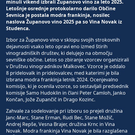
minuli vikend izbrali Županovo vino za leto 2025.
Letošnje osrednje protokolarno darilo Občine
Sevnica je postala modra frankinja, nosilec
naslova Županovo vino 2025 pa so Vina Novak iz
Studenca.
Izbor za Županovo vino v sklopu svojih strokovnih
dejavnosti vsako leto opravi eno izmed štirih
vinogradniških društev, ki delujejo na območju
sevniške občine. Letos so zbiranje vzorcev organizirali
v Društvu vinogradnikov Malkovec. Vzorce je oddalo
8 pridelovalk in pridelovalcev, med katerimi je bila
izbrana modra frankinja letnik 2024. Ocenjevalno
komisijo, ki je ocenila vzorce, so sestavljali predsednik
komisije Samo Hudoklin in člani Peter Camloh, Janko
Končan, Jože Zupančič in Drago Kozinc.
Zahvale za sodelovanje pri izboru so prejeli družina
Janc-Marc, Stane Erman, Rudi Bec, Stane Možič,
Andrej Repše, Vesna Brajer, družina Krnc in Vina
Novak. Modra frankinja Vina Novak je bila razglašena