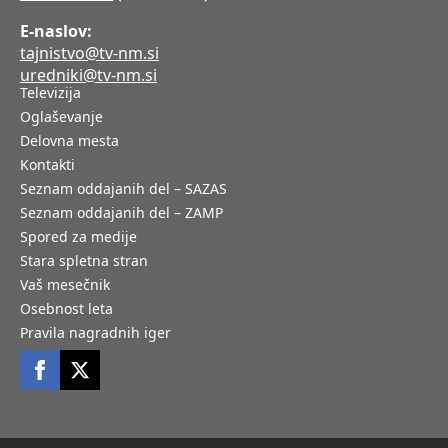
E-naslov:
tajnistvo@tv-nm.si
uredniki@tv-nm.si
Televizija
Oglaševanje
Delovna mesta
Kontakti
Seznam oddajanih del – SAZAS
Seznam oddajanih del – ZAMP
Spored za medije
Stara spletna stran
Vaš mesečnik
Osebnost leta
Pravila nagradnih iger