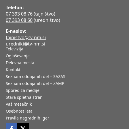
Telefon:
07 393 08 76
(tajništvo)
07 393 08 60
(uredništvo)
E-naslov:
tajnistvo@tv-nm.si
uredniki@tv-nm.si
Televizija
Oglaševanje
Delovna mesta
Kontakti
Seznam oddajanih del – SAZAS
Seznam oddajanih del – ZAMP
Spored za medije
Stara spletna stran
Vaš mesečnik
Osebnost leta
Pravila nagradnih iger