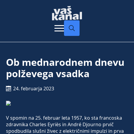
Search
for:
Ob mednarodnem dnevu
polževega vsadka
24. februarja 2023
V spomin na 25. februar leta 1957, ko sta francoska
zdravnika Charles Eyriès in André Djourno prvič
spodbudila slušni živec z električnimi impulzi in prva