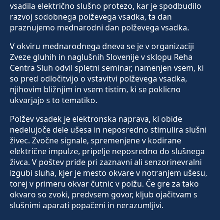
vsadila električno slušno protezo, kar je spodbudilo
razvoj sodobnega polževega vsadka, ta dan
praznujemo mednarodni dan polževega vsadka.
V okviru mednarodnega dneva se je v organizaciji
Zveze gluhih in naglušnih Slovenije v sklopu Reha
Centra Sluh odvil spletni seminar, namenjen vsem, ki
so pred odločitvijo o vstavitvi polževega vsadka,
njihovim bližnjim in vsem tistim, ki se poklicno
ukvarjajo s to tematiko.
Polžev vsadek je elektronska naprava, ki obide
nedelujoče dele ušesa in neposredno stimulira slušni
živec. Zvočne signale, spremenjene v kodirane
električne impulze, pripelje neposredno do slušnega
živca. V poštev pride pri zaznavni ali senzorinevralni
izgubi sluha, kjer je mesto okvare v notranjem ušesu,
torej v primeru okvar čutnic v polžu. Če gre za tako
okvaro so zvoki, predvsem govor, kljub ojačitvam s
slušnimi aparati popačeni in nerazumljivi.