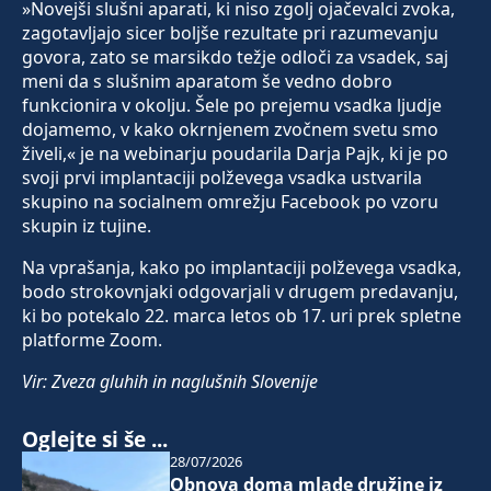
»Novejši slušni aparati, ki niso zgolj ojačevalci zvoka,
zagotavljajo sicer boljše rezultate pri razumevanju
govora, zato se marsikdo težje odloči za vsadek, saj
meni da s slušnim aparatom še vedno dobro
funkcionira v okolju. Šele po prejemu vsadka ljudje
dojamemo, v kako okrnjenem zvočnem svetu smo
živeli,« je na webinarju poudarila Darja Pajk, ki je po
svoji prvi implantaciji polževega vsadka ustvarila
skupino na socialnem omrežju Facebook po vzoru
skupin iz tujine.
Na vprašanja, kako po implantaciji polževega vsadka,
bodo strokovnjaki odgovarjali v drugem predavanju,
ki bo potekalo 22. marca letos ob 17. uri prek spletne
platforme Zoom.
Vir: Zveza gluhih in naglušnih Slovenije
Oglejte si še ...
28/07/2026
Obnova doma mlade družine iz