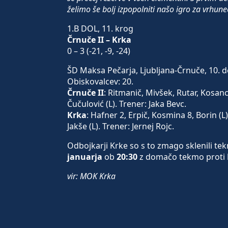
želimo še bolj izpopolniti našo igro za vrhunec
1.B DOL, 11. krog
Črnuče II – Krka
0 – 3 (-21, -9, -24)
ŠD Maksa Pečarja, Ljubljana-Črnuče, 10. d
Obiskovalcev: 20.
Črnuče II
: Ritmanič, Mivšek, Rutar, Kosanc 
Čučulović (L). Trener: Jaka Bevc.
Krka
: Hafner 2, Erpič, Kosmina 8, Borin (L)
Jakše (L). Trener: Jernej Rojc.
Odbojkarji Krke so s to zmago sklenili te
januarja
ob
20:30
z domačo tekmo proti
vir: MOK Krka