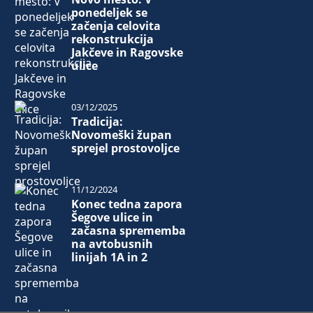
ponedeljek se
začenja celovita
rekonstrukcija
Jakčeve in Ragovske
ulice
03/12/2025
Tradicija:
Novomeški župan
sprejel prostovoljce
11/12/2024
Konec tedna zapora
Šegove ulice in
začasna sprememba
na avtobusnih
linijah 1A in 2