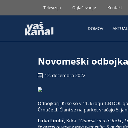
Televizija
Oglaševanje
Kontakt
DOMOV
AKTUA
Novomeški odbojka
12. decembra 2022
Odbojkarji Krke so v 11. krogu 1.B DOL gos
Črnuče II. Člani se na parket vračajo 5. j
Luka Lindič
, Krka: “
Odnesli smo tri točke, k
še precej rezerve v vseh elementih. S prvim d