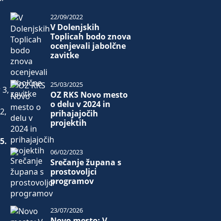
22/09/2022
V Dolenjskih
Toplicah bodo znova
ocenjevali jabolčne
zavitke
25/03/2025
 3,
OZ RKS Novo mesto
o delu v 2024 in
2,
prihajajočih
projektih
5.
06/02/2023
Srečanje župana s
prostovoljci
programov
23/07/2026
Novo mesto: V