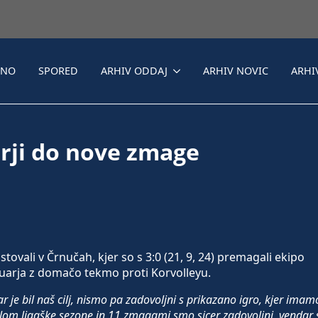
LNO
SPORED
ARHIV ODDAJ
ARHIV NOVIC
ARHI
rji do nove zmage
tovali v Črnučah, kjer so s 3:0 (21, 9, 24) premagali ekipo
anuarja z domačo tekmo proti Korvolleyu.
ar je bil naš cilj, nismo pa zadovoljni s prikazano igro, kjer imam
elom ligaške sezone in 11 zmagami smo sicer zadovoljni, vendar 