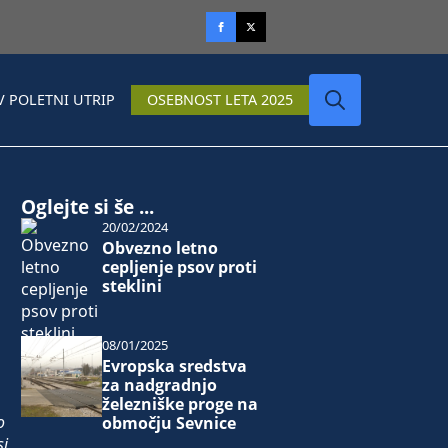
V POLETNI UTRIP
OSEBNOST LETA 2025
Search
for:
Oglejte si še ...
20/02/2024
Obvezno letno
cepljenje psov proti
steklini
08/01/2025
Evropska sredstva
za nadgradnjo
železniške proge na
o
območju Sevnice
si