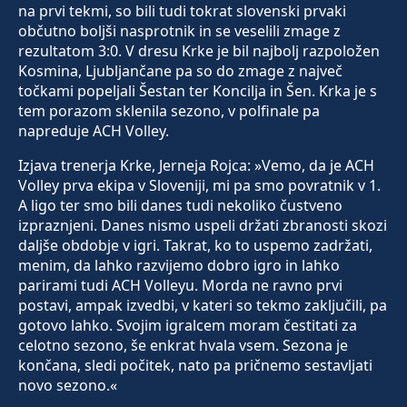
na prvi tekmi, so bili tudi tokrat slovenski prvaki
občutno boljši nasprotnik in se veselili zmage z
rezultatom 3:0. V dresu Krke je bil najbolj razpoložen
Kosmina, Ljubljančane pa so do zmage z največ
točkami popeljali Šestan ter Koncilja in Šen. Krka je s
tem porazom sklenila sezono, v polfinale pa
napreduje ACH Volley.
Izjava trenerja Krke, Jerneja Rojca: »Vemo, da je ACH
Volley prva ekipa v Sloveniji, mi pa smo povratnik v 1.
A ligo ter smo bili danes tudi nekoliko čustveno
izpraznjeni. Danes nismo uspeli držati zbranosti skozi
daljše obdobje v igri. Takrat, ko to uspemo zadržati,
menim, da lahko razvijemo dobro igro in lahko
parirami tudi ACH Volleyu. Morda ne ravno prvi
postavi, ampak izvedbi, v kateri so tekmo zaključili, pa
gotovo lahko. Svojim igralcem moram čestitati za
celotno sezono, še enkrat hvala vsem. Sezona je
končana, sledi počitek, nato pa pričnemo sestavljati
novo sezono.«