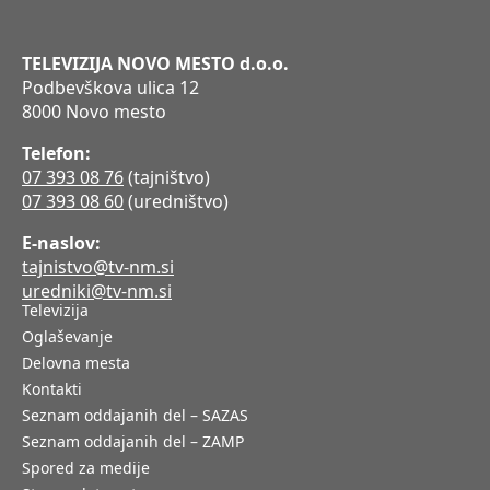
TELEVIZIJA NOVO MESTO d.o.o.
Podbevškova ulica 12
8000 Novo mesto
Telefon:
07 393 08 76
(tajništvo)
07 393 08 60
(uredništvo)
E-naslov:
tajnistvo@tv-nm.si
uredniki@tv-nm.si
Televizija
Oglaševanje
Delovna mesta
Kontakti
Seznam oddajanih del – SAZAS
Seznam oddajanih del – ZAMP
Spored za medije