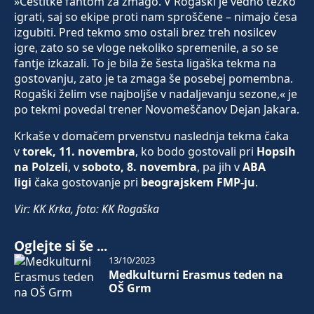
»Čestitke fantom za zmago. V Rogaški je vedno težko
igrati, saj so ekipe proti nam sproščene – nimajo česa
izgubiti. Pred tekmo smo ostali brez treh nosilcev
igre, zato so se vloge nekoliko spremenile, a so se
fantje izkazali. To je bila že šesta ligaška tekma na
gostovanju, zato je ta zmaga še posebej pomembna.
Rogaški želim vse najboljše v nadaljevanju sezone,« je
po tekmi povedal trener Novomeščanov Dejan Jakara.
Krkaše v domačem prvenstvu naslednja tekma čaka
v
torek, 11. novembra
, ko bodo gostovali pri
Hopsih
na Polzeli
, v
soboto, 8. novembra
, pa jih v
ABA
ligi
čaka gostovanje pri
beograjskem FMP-ju
.
Vir: KK Krka, foto: KK Rogaška
Oglejte si še ...
13/10/2023
Medkulturni Erasmus teden na
OŠ Grm