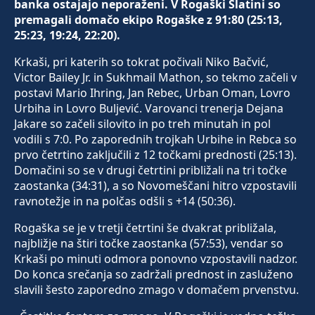
banka ostajajo neporaženi. V Rogaški Slatini so
premagali domačo ekipo Rogaške z 91:80 (25:13,
25:23, 19:24, 22:20).
Krkaši, pri katerih so tokrat počivali Niko Bačvić,
Victor Bailey Jr. in Sukhmail Mathon, so tekmo začeli v
postavi Mario Ihring, Jan Rebec, Urban Oman, Lovro
Urbiha in Lovro Buljević. Varovanci trenerja Dejana
Jakare so začeli silovito in po treh minutah in pol
vodili s 7:0. Po zaporednih trojkah Urbihe in Rebca so
prvo četrtino zaključili z 12 točkami prednosti (25:13).
Domačini so se v drugi četrtini približali na tri točke
zaostanka (34:31), a so Novomeščani hitro vzpostavili
ravnotežje in na polčas odšli s +14 (50:36).
Rogaška se je v tretji četrtini še dvakrat približala,
najbližje na štiri točke zaostanka (57:53), vendar so
Krkaši po minuti odmora ponovno vzpostavili nadzor.
Do konca srečanja so zadržali prednost in zasluženo
slavili šesto zaporedno zmago v domačem prvenstvu.