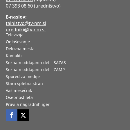
07 393 08 60
(uredništvo)
E-naslov:
tajnistvo@tv-nm.si
uredniki@tv-nm.si
Televizija
Oglaševanje
Delovna mesta
Kontakti
Seznam oddajanih del – SAZAS
Seznam oddajanih del – ZAMP
Spored za medije
Stara spletna stran
Vaš mesečnik
Osebnost leta
Pravila nagradnih iger