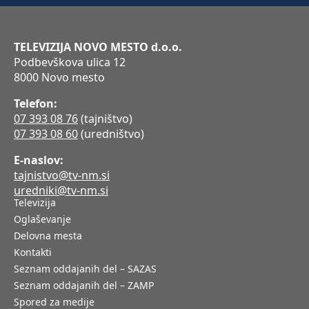
TELEVIZIJA NOVO MESTO d.o.o.
Podbevškova ulica 12
8000 Novo mesto
Telefon:
07 393 08 76
(tajništvo)
07 393 08 60
(uredništvo)
E-naslov:
tajnistvo@tv-nm.si
uredniki@tv-nm.si
Televizija
Oglaševanje
Delovna mesta
Kontakti
Seznam oddajanih del – SAZAS
Seznam oddajanih del – ZAMP
Spored za medije