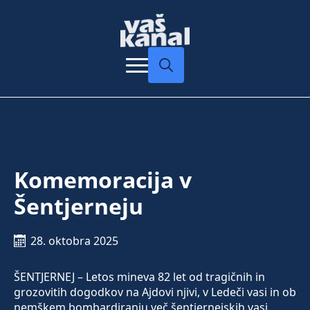
Search
for:
Komemoracija v
Šentjerneju
28. oktobra 2025
ŠENTJERNEJ – Letos mineva 82 let od tragičnih in
grozovitih dogodkov na Ajdovi njivi, v Ledeči vasi in ob
nemškem bombardiranju več šentjernejskih vasi.