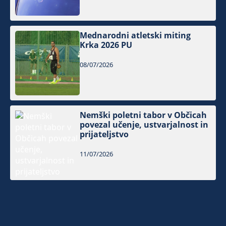
Mednarodni atletski miting
Krka 2026 PU
08/07/2026
Nemški poletni tabor v Občicah
povezal učenje, ustvarjalnost in
prijateljstvo
11/07/2026