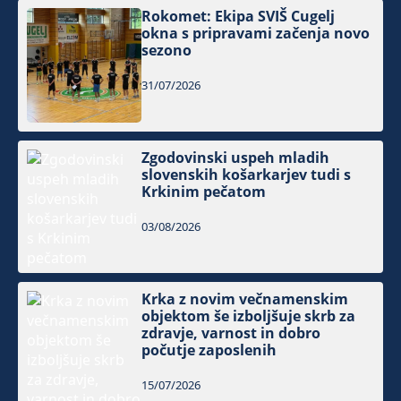
Rokomet: Ekipa SVIŠ Cugelj
okna s pripravami začenja novo
sezono
31/07/2026
Zgodovinski uspeh mladih
slovenskih košarkarjev tudi s
Krkinim pečatom
03/08/2026
Krka z novim večnamenskim
objektom še izboljšuje skrb za
zdravje, varnost in dobro
počutje zaposlenih
15/07/2026