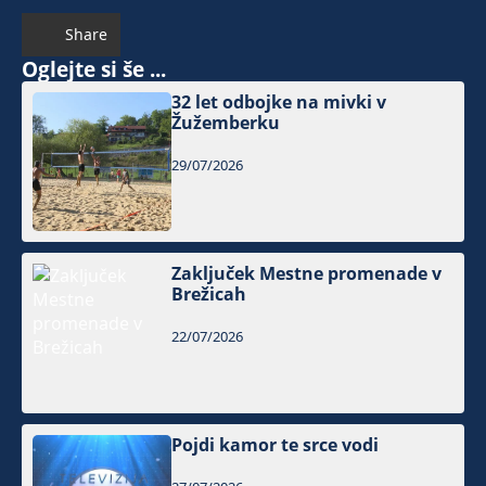
Share
Oglejte si še ...
32 let odbojke na mivki v
Žužemberku
29/07/2026
Zaključek Mestne promenade v
Brežicah
22/07/2026
Pojdi kamor te srce vodi