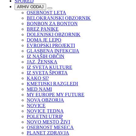
SPORED
ARHIV ODDAJ
OSEBNOST LETA
BELOKRANJSKI OBZORNIK
BONBON ZA BONTON
BREZ PANIKE
DOLENJSKI OBZORNIK
DOMA JE LEPO
EVROPSKI PROJEKTI
GLASBENA INFEKCIJA
IZ NAŠIH OBČIN
JAZ, ŽENSKA
IZ SVETA KULTURE
IZ SVETA ŠPORTA
KAKO SI?
KMETIJSKI RAZGLEDI
MED NAMI
MY EUROPE MY FUTURE
NOVA OBZORJA
NOVICE
NOVICE TEDNA
POLETNI UTRIP
NOVO MESTO ŽIVI
OSEBNOST MESECA
PLANET ZDRAVJA