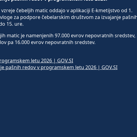
vzreje čebeljih matic oddajo v aplikaciji E-kmetijstvo od 1.
re, vloge za podpore čebelarskim društvom za izvajanje pašni
do 15. ure.
ljih matic je namenjenih 97.000 evrov nepovratnih sredstev,
dov pa 16.000 evrov nepovratnih sredstev.
 programskem letu 2026 | GOV.SI
je pašnih redov v programskem letu 2026 | GOV.SI