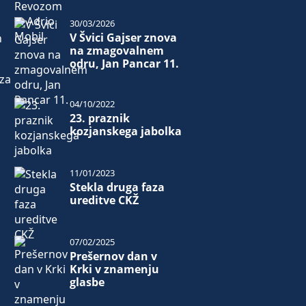
30/03/2026
V Švici Gajser znova
h
na zmagovalnem
odru, Jan Pancar 11.
 za
04/10/2022
23. praznik
kozjanskega jabolka
11/01/2023
Stekla druga faza
ureditve CKŽ
07/02/2025
Prešernov dan v
Krki v znamenju
glasbe