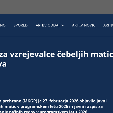
LNO
SPORED
ARHIV ODDAJ
ARHIV NOVIC
ARHI
 za vzrejevalce čebeljih mati
va
n prehrano (MKGP) je 27. februarja 2026 objavilo javni
jih matic v programskem letu 2026 in javni razpis za
anje pašnih redov v programskem letu 2026.