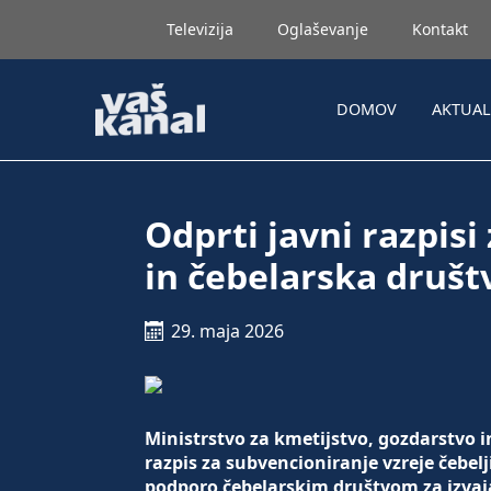
Televizija
Oglaševanje
Kontakt
DOMOV
AKTUA
Odprti javni razpisi
in čebelarska društ
29. maja 2026
Ministrstvo za kmetijstvo, gozdarstvo i
razpis za subvencioniranje vzreje čebel
podporo čebelarskim društvom za izvaj