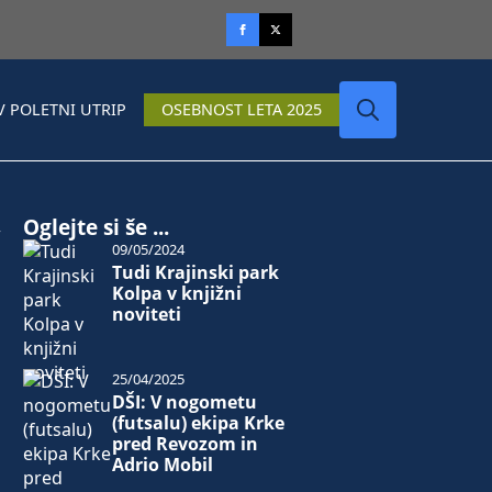
V POLETNI UTRIP
OSEBNOST LETA 2025
Search
for:
c
Oglejte si še ...
09/05/2024
Tudi Krajinski park
Kolpa v knjižni
noviteti
25/04/2025
DŠI: V nogometu
(futsalu) ekipa Krke
pred Revozom in
Adrio Mobil