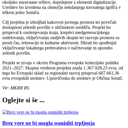
okoljsko naravnane rešitve, dopolnjene z elementi digitalizacije.
Ureditev bo izvedena na območju nekdanjega travnatega igrišča v
trškem jedru Semiča.
Cilj projekta je izboljšati kakovost javnega prostora ter povečati
dostopnost zelenih površin v občinskem središču. Projekt bo
prispeval k ozelenjevanju kraja, krepitvi medgeneracijskega
sodelovanja, vključevanju ranljivih skupin ter razvoju prostora za
prosti čas, rekreacijo in kulturne aktivnosti. Hkrati bo spodbujal
vključevanje lokalnega prebivalstva v načrtovanje in uporabo
zelenih površin.
Projekt se izvaja v okviru Programa evropske kohezijske politike
2021–2027. Skupna vrednost projekta znaša 1.367.928,23 evra, od
tega bo Evropski sklad za regionalni razvoj prispeval 607.661,36
evra evropskih sredstev. Upravičenka do sredstev je Občina Semič.
Vir: MKRR RS
Oglejte si še ...
Brez vere ne bi mogla osmisliti trpljenja