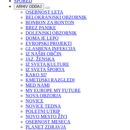
SPORED
ARHIV ODDAJ
OSEBNOST LETA
BELOKRANJSKI OBZORNIK
BONBON ZA BONTON
BREZ PANIKE
DOLENJSKI OBZORNIK
DOMA JE LEPO
EVROPSKI PROJEKTI
GLASBENA INFEKCIJA
IZ NAŠIH OBČIN
JAZ, ŽENSKA
IZ SVETA KULTURE
IZ SVETA ŠPORTA
KAKO SI?
KMETIJSKI RAZGLEDI
MED NAMI
MY EUROPE MY FUTURE
NOVA OBZORJA
NOVICE
NOVICE TEDNA
POLETNI UTRIP
NOVO MESTO ŽIVI
OSEBNOST MESECA
PLANET ZDRAVJA