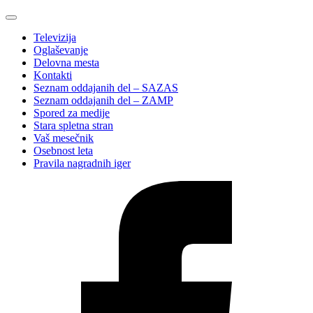
Televizija
Oglaševanje
Delovna mesta
Kontakti
Seznam oddajanih del – SAZAS
Seznam oddajanih del – ZAMP
Spored za medije
Stara spletna stran
Vaš mesečnik
Osebnost leta
Pravila nagradnih iger