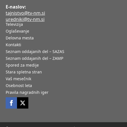
E-naslov:
tajnistvo@tv-nm.si
uredniki@tv-nm.si
Televizija
Oglaševanje
Delovna mesta
Kontakti
Seznam oddajanih del – SAZAS
Seznam oddajanih del – ZAMP
Spored za medije
Stara spletna stran
Vaš mesečnik
Osebnost leta
Pravila nagradnih iger