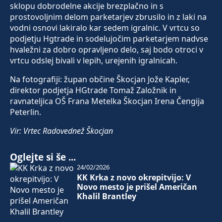
sklopu dobrodelne akcije brezplačno in s
prostovoljnim delom parketarjev zbrusilo in z laki na
vodni osnovi lakiralo kar sedem igralnic. V vrtcu so
podjetju Hgtrade in sodelujočim parketarjem nadvse
hvaležni za dobro opravljeno delo, saj bodo otroci v
vrtcu odslej bivali v lepih, urejenih igralnicah.
Na fotografiji: župan občine Škocjan Jože Kapler,
direktor podjetja HGtrade Tomaž Založnik in
ravnateljica OŠ Frana Metelka Škocjan Irena Čengija
Peterlin.
Vir: Vrtec Radovednež Škocjan
Oglejte si še ...
24/02/2026
KK Krka z novo okrepitvijo: V
Novo mesto je prišel Američan
Khalil Brantley