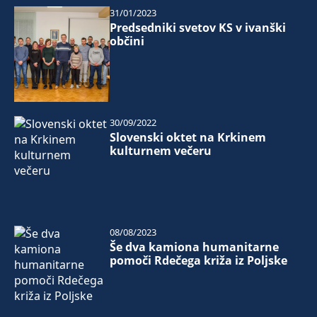
31/01/2023
Predsedniki svetov KS v ivanški
občini
30/09/2022
Slovenski oktet na Krkinem
kulturnem večeru
08/08/2023
Še dva kamiona humanitarne
pomoči Rdečega križa iz Poljske