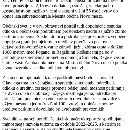
za 7 centov na kubični meter in za štiričlansko družino na mesečni
ravni prinašajo za 2,15 evra dodatnega stroška, vendar pa bo
gospodinjstvom razliko v ceni v skupni višini 55 tisoč evrov do
konca leta subvencionirala Mestna občina Novo mesto.
Občinski svet je v prvi obravnavi potrdil tudi dopolnjena osnutka
odloka o občinskem podrobnem prostorskem načrtu za južno zbirno
cesto in Graben/2. Slednji določa podrobnejše prostorske izvedbene
pogoje za gradnjo objektov in ureditev površin za poslovne
dejavnosti novomeške tovarne zdravil, južna zbirna cesta v dolžini
1600 metrov med Poganci in Regrškimi Košenicami pa bo v
prihodnje razbremenila promet na območju Šmihela, Regrče vasi in
Gotne vasi. Za oba dokumenta na Mestni občini Novo mesto poteka
javna razgrnitev, sledita tudi javni obravnavi.
Z namenom optimalne izrabe parkirnih mest bodo stanovalci
Glavnega trga po včerajšnjem sprejetju spremembe odredbe k
odloku o ureditvi cestnega prometa odslej imeli možnost parkiranja
na dveh conah na območju ožjega mestnega jedra, odredba pa
prinaša tudi poenotenje cene parkirnih dovolilnic za stanovalce v
ožjem mestnem jedru (v višini 100 evrov) in določa cenovne
ureditve parkirnih dovolilnic pri avtobusnih prevoznikih.
Svetniki so na seji potrdili še akcijski načrt ukrepov za spodbujanje
trajnostnega razvoja turizma za obdobje 2022–2025, s katerim se
destinacija zavezuje, da bo spodbujala trajnostno delovanje,