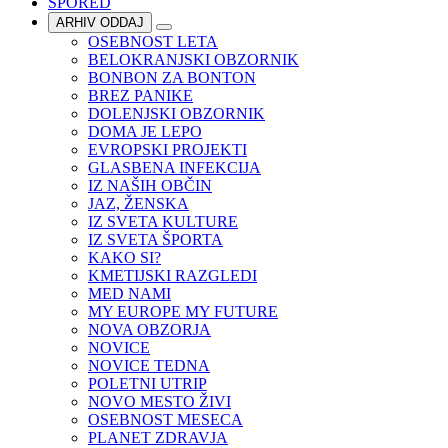
SPORED
ARHIV ODDAJ
OSEBNOST LETA
BELOKRANJSKI OBZORNIK
BONBON ZA BONTON
BREZ PANIKE
DOLENJSKI OBZORNIK
DOMA JE LEPO
EVROPSKI PROJEKTI
GLASBENA INFEKCIJA
IZ NAŠIH OBČIN
JAZ, ŽENSKA
IZ SVETA KULTURE
IZ SVETA ŠPORTA
KAKO SI?
KMETIJSKI RAZGLEDI
MED NAMI
MY EUROPE MY FUTURE
NOVA OBZORJA
NOVICE
NOVICE TEDNA
POLETNI UTRIP
NOVO MESTO ŽIVI
OSEBNOST MESECA
PLANET ZDRAVJA