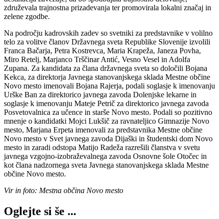
združevala trajnostna prizadevanja ter promovirala lokalni značaj in
zelene zgodbe.
Na področju kadrovskih zadev so svetniki za predstavnike v volilno
telo za volitve članov Državnega sveta Republike Slovenije izvolili
Franca Bačarja, Petra Kostrevca, Maria Krapeža, Janeza Povha,
Miro Retelj, Marjanco Trščinar Antić, Vesno Vesel in Adolfa
Zupana. Za kandidata za člana državnega sveta so določili Bojana
Kekca, za direktorja Javnega stanovanjskega sklada Mestne občine
Novo mesto imenovali Bojana Rajerja, podali soglasje k imenovanju
Urške Ban za direktorico javnega zavoda Dolenjske lekarne in
soglasje k imenovanju Mateje Petrič za direktorico javnega zavoda
Posvetovalnica za učence in starše Novo mesto. Podali so pozitivno
mnenje o kandidatki Mojci Lukšič za ravnateljico Gimnazije Novo
mesto, Marjana Erpeta imenovali za predstavnika Mestne občine
Novo mesto v Svet javnega zavoda Dijaški in študentski dom Novo
mesto in zaradi odstopa Matijo Radeža razrešili članstva v svetu
javnega vzgojno-izobraževalnega zavoda Osnovne šole Otočec in
kot člana nadzornega sveta Javnega stanovanjskega sklada Mestne
občine Novo mesto.
Vir in foto: Mestna občina Novo mesto
Oglejte si še ...