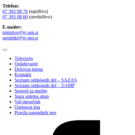
Telefon:
07 393 08 76
(tajništvo)
07 393 08 60
(uredništvo)
E-naslov:
tajnistvo@tv-nm.si
uredniki@tv-nm.si
Televizija
Oglaševanje
Delovna mesta
Kontakti
Seznam oddajanih del – SAZAS
Seznam oddajanih del – ZAMP
Spored za medije
Stara spletna stran
Vaš mesečnik
Osebnost leta
Pravila nagradnih iger