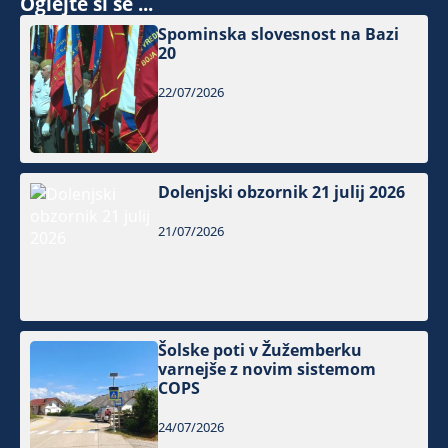
Oglejte si še ...
Spominska slovesnost na Bazi
20
22/07/2026
Dolenjski obzornik 21 julij 2026
21/07/2026
Šolske poti v Žužemberku
varnejše z novim sistemom
COPS
24/07/2026