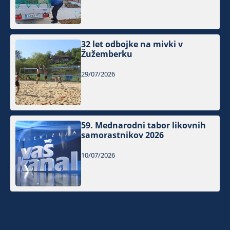
32 let odbojke na mivki v
Žužemberku
29/07/2026
59. Mednarodni tabor likovnih
samorastnikov 2026
10/07/2026