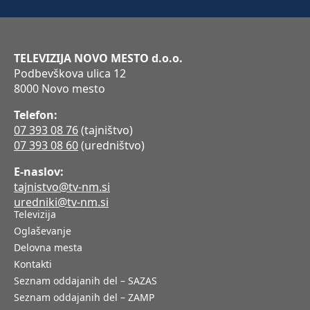
TELEVIZIJA NOVO MESTO d.o.o.
Podbevškova ulica 12
8000 Novo mesto
Telefon:
07 393 08 76
(tajništvo)
07 393 08 60
(uredništvo)
E-naslov:
tajnistvo@tv-nm.si
uredniki@tv-nm.si
Televizija
Oglaševanje
Delovna mesta
Kontakti
Seznam oddajanih del – SAZAS
Seznam oddajanih del – ZAMP