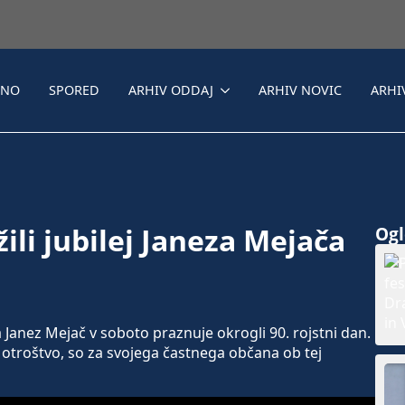
LNO
SPORED
ARHIV ODDAJ
ARHIV NOVIC
ARHI
li jubilej Janeza Mejača
Ogle
nez Mejač v soboto praznuje okrogli 90. rojstni dan.
 otroštvo, so za svojega častnega občana ob tej