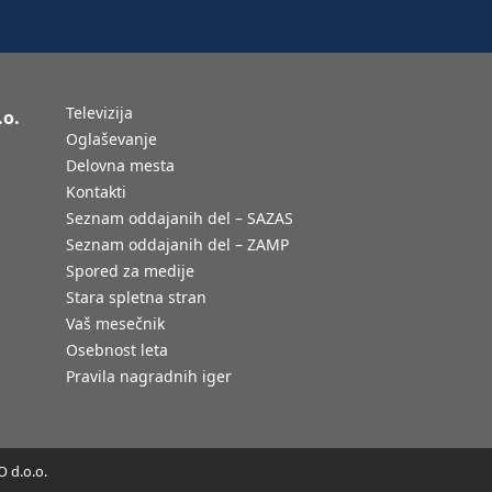
Televizija
.o.
Oglaševanje
Delovna mesta
Kontakti
Seznam oddajanih del – SAZAS
Seznam oddajanih del – ZAMP
Spored za medije
Stara spletna stran
Vaš mesečnik
Osebnost leta
Pravila nagradnih iger
 d.o.o.