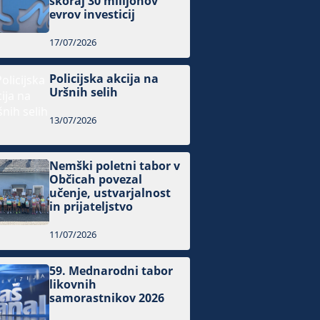
skoraj 30 milijonov
evrov investicij
17/07/2026
Policijska akcija na
Uršnih selih
13/07/2026
Nemški poletni tabor v
Občicah povezal
učenje, ustvarjalnost
in prijateljstvo
11/07/2026
59. Mednarodni tabor
likovnih
samorastnikov 2026