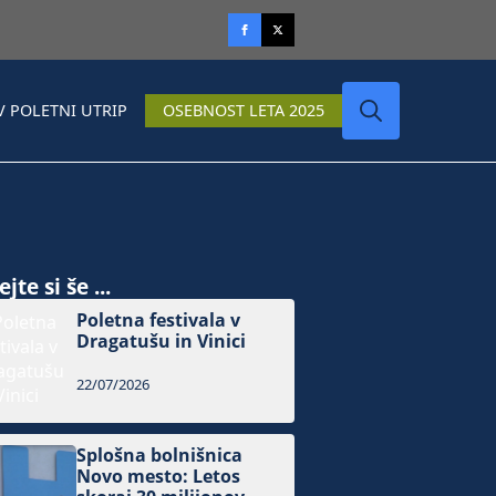
V POLETNI UTRIP
OSEBNOST LETA 2025
Search
for:
jte si še ...
Poletna festivala v
Dragatušu in Vinici
22/07/2026
Splošna bolnišnica
Novo mesto: Letos