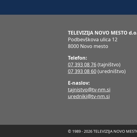
TELEVIZIJA NOVO MESTO d.o
Podbevškova ulica 12
8000 Novo mesto
Telefon:
07 393 08 76
(tajništvo)
07 393 08 60
(uredništvo)
E-naslov:
tajnistvo@tv-nm.si
uredniki@tv-nm.si
© 1989 - 2026 TELEVIZIJA NOVO MESTO