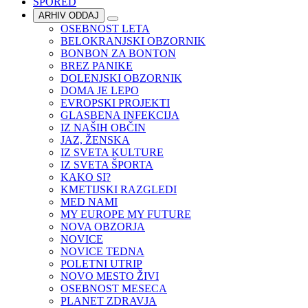
SPORED
ARHIV ODDAJ
OSEBNOST LETA
BELOKRANJSKI OBZORNIK
BONBON ZA BONTON
BREZ PANIKE
DOLENJSKI OBZORNIK
DOMA JE LEPO
EVROPSKI PROJEKTI
GLASBENA INFEKCIJA
IZ NAŠIH OBČIN
JAZ, ŽENSKA
IZ SVETA KULTURE
IZ SVETA ŠPORTA
KAKO SI?
KMETIJSKI RAZGLEDI
MED NAMI
MY EUROPE MY FUTURE
NOVA OBZORJA
NOVICE
NOVICE TEDNA
POLETNI UTRIP
NOVO MESTO ŽIVI
OSEBNOST MESECA
PLANET ZDRAVJA