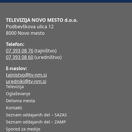
TELEVIZIJA NOVO MESTO d.o.o.
Podbevškova ulica 12
8000 Novo mesto
Telefon:
07 393 08 76
(tajništvo)
07 393 08 60
(uredništvo)
E-naslov:
tajnistvo@tv-nm.si
uredniki@tv-nm.si
Televizija
Oglaševanje
Delovna mesta
Kontakti
Seznam oddajanih del – SAZAS
Seznam oddajanih del – ZAMP
Spored za medije