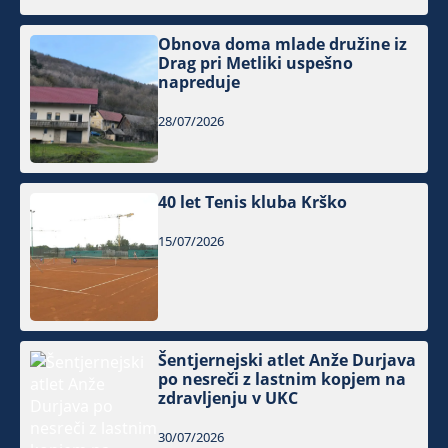
Obnova doma mlade družine iz
Drag pri Metliki uspešno
napreduje
28/07/2026
40 let Tenis kluba Krško
15/07/2026
Šentjernejski atlet Anže Durjava
po nesreči z lastnim kopjem na
zdravljenju v UKC
30/07/2026