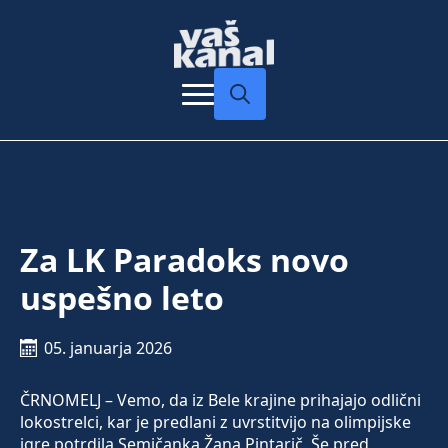
Search
for:
Za LK Paradoks novo
uspešno leto
05. januarja 2026
ČRNOMELJ – Vemo, da iz Bele krajine prihajajo odlični
lokostrelci, kar je predlani z uvrstitvijo na olimpijske
igre potrdila Semičanka Žana Pintarič. Še pred