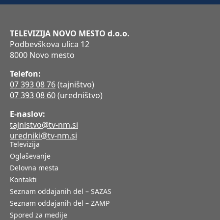
TELEVIZIJA NOVO MESTO d.o.o.
Podbevškova ulica 12
8000 Novo mesto
Telefon:
07 393 08 76
(tajništvo)
07 393 08 60
(uredništvo)
E-naslov:
tajnistvo@tv-nm.si
uredniki@tv-nm.si
Televizija
Oglaševanje
Delovna mesta
Kontakti
Seznam oddajanih del – SAZAS
Seznam oddajanih del – ZAMP
Spored za medije