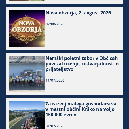
Nova obzorja, 2. avgust 2026
02/08/2026
Nemški poletni tabor v Občicah
povezal učenje, ustvarjalnost in
prijateljstvo
11/07/2026
Za razvoj malega gospodarstva
v mestni občini Krško na voljo
150.000 evrov
31/07/2026