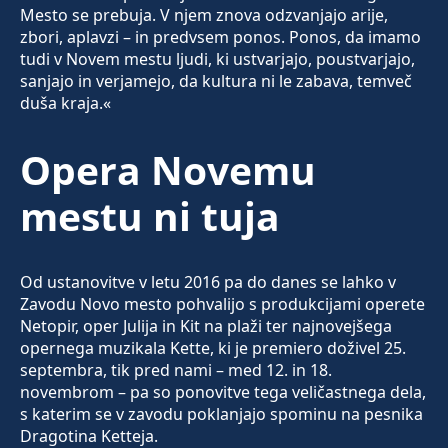
Mesto se prebuja. V njem znova odzvanjajo arije,
zbori, aplavzi – in predvsem ponos. Ponos, da imamo
tudi v Novem mestu ljudi, ki ustvarjajo, poustvarjajo,
sanjajo in verjamejo, da kultura ni le zabava, temveč
duša kraja.«
Opera Novemu
mestu ni tuja
Od ustanovitve v letu 2016 pa do danes se lahko v
Zavodu Novo mesto pohvalijo s produkcijami operete
Netopir, oper Julija in Kit na plaži ter najnovejšega
opernega muzikala Kette, ki je premiero doživel 25.
septembra, tik pred nami – med 12. in 18.
novembrom – pa so ponovitve tega veličastnega dela,
s katerim se v zavodu poklanjajo spominu na pesnika
Dragotina Ketteja.