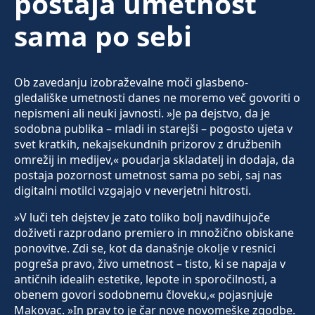
postaja umetnost
sama po sebi
Ob zavedanju izobraževalne moči glasbeno-
gledališke umetnosti danes ne moremo več govoriti o
nepismeni ali neuki javnosti. »Je pa dejstvo, da je
sodobna publika – mladi in starejši – pogosto ujeta v
svet kratkih, nekajsekundnih prizorov z družbenih
omrežij in medijev,« poudarja skladatelj in dodaja, da
postaja pozornost umetnost sama po sebi, saj nas
digitalni motilci vzgajajo v neverjetni hitrosti.
»V luči teh dejstev je zato toliko bolj navdihujoče
doživeti razprodano premiero in množično obiskane
ponovitve. Zdi se, kot da današnje okolje v resnici
pogreša pravo, živo umetnost – tisto, ki se napaja v
antičnih idealih estetike, lepote in sporočilnosti, a
obenem govori sodobnemu človeku,« pojasnjuje
Makovac. »In prav to je čar nove novomeške zgodbe.