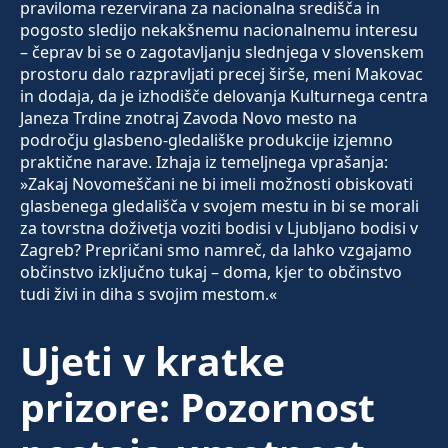
praviloma rezervirana za nacionalna središča in
pogosto sledijo nekakšnemu nacionalnemu interesu
– čeprav bi se o zagotavljanju slednjega v slovenskem
prostoru dalo razpravljati precej širše, meni Makovac
in dodaja, da je izhodišče delovanja Kulturnega centra
Janeza Trdine znotraj Zavoda Novo mesto na
področju glasbeno-gledališke produkcije izjemno
praktične narave. Izhaja iz temeljnega vprašanja:
»Zakaj Novomeščani ne bi imeli možnosti obiskovati
glasbenega gledališča v svojem mestu in bi se morali
za tovrstna doživetja voziti bodisi v Ljubljano bodisi v
Zagreb? Prepričani smo namreč, da lahko vzgajamo
občinstvo izključno tukaj – doma, kjer to občinstvo
tudi živi in diha s svojim mestom.«
Ujeti v kratke
prizore: Pozornost