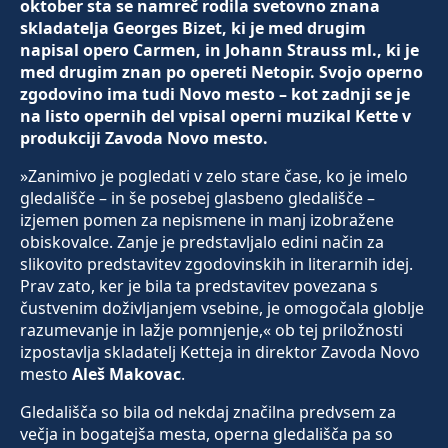
oktober sta se namreč rodila svetovno znana
skladatelja Georges Bizet, ki je med drugim
napisal opero Carmen, in Johann Strauss ml., ki je
med drugim znan po opereti Netopir. Svojo operno
zgodovino ima tudi Novo mesto – kot zadnji se je
na listo opernih del vpisal operni muzikal Kette v
produkciji Zavoda Novo mesto.
»Zanimivo je pogledati v zelo stare čase, ko je imelo
gledališče – in še posebej glasbeno gledališče –
izjemen pomen za nepismene in manj izobražene
obiskovalce. Zanje je predstavljalo edini način za
slikovito predstavitev zgodovinskih in literarnih idej.
Prav zato, ker je bila ta predstavitev povezana s
čustvenim doživljanjem vsebine, je omogočala globlje
razumevanje in lažje pomnjenje,« ob tej priložnosti
izpostavlja skladatelj Ketteja in direktor Zavoda Novo
mesto
Aleš Makovac
.
Gledališča so bila od nekdaj značilna predvsem za
večja in bogatejša mesta, operna gledališča pa so