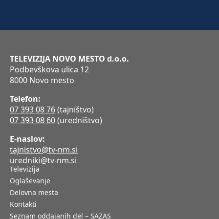
TELEVIZIJA NOVO MESTO d.o.o.
Podbevškova ulica 12
8000 Novo mesto
Telefon:
07 393 08 76
(tajništvo)
07 393 08 60
(uredništvo)
E-naslov:
tajnistvo@tv-nm.si
uredniki@tv-nm.si
Televizija
Oglaševanje
Delovna mesta
Kontakti
Seznam oddajanih del – SAZAS