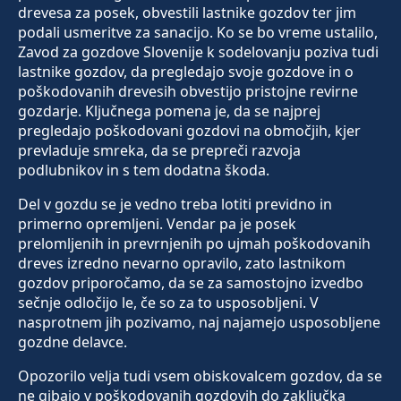
drevesa za posek, obvestili lastnike gozdov ter jim
podali usmeritve za sanacijo. Ko se bo vreme ustalilo,
Zavod za gozdove Slovenije k sodelovanju poziva tudi
lastnike gozdov, da pregledajo svoje gozdove in o
poškodovanih drevesih obvestijo pristojne revirne
gozdarje. Ključnega pomena je, da se najprej
pregledajo poškodovani gozdovi na območjih, kjer
prevladuje smreka, da se prepreči razvoja
podlubnikov in s tem dodatna škoda.
Del v gozdu se je vedno treba lotiti previdno in
primerno opremljeni. Vendar pa je posek
prelomljenih in prevrnjenih po ujmah poškodovanih
dreves izredno nevarno opravilo, zato lastnikom
gozdov priporočamo, da se za samostojno izvedbo
sečnje odločijo le, če so za to usposobljeni. V
nasprotnem jih pozivamo, naj najamejo usposobljene
gozdne delavce.
Opozorilo velja tudi vsem obiskovalcem gozdov, da se
ne gibajo v poškodovanih gozdovih do zaključka