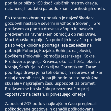
podrla približno 150 tisoč kubičnih metrov drevja,
natančnejši podatki pa bodo znani v prihodnjih dneh.
Po trenutno zbranih podatkih je največ škode v
gozdovih nastalo v severni in vzhodni Sloveniji. Gre
predvsem za podrta drevesa v šopih in pasovih
predvsem na ravninskem območju ob reki Dravi,
Muri, Apaškem polju. Na pobočjih in v višjih predelih
pa so večje količine podrtega lesa zabeležili na
pobočjih Pohorja, Kozjaka, Bohinja, na Jelovici,
Bovškem (Polovnik), območju Jezerskega, Kokre,
Preddvora, pogorja Krvavca, okolica Tržiča, okolica
Kranja, Šenčurja in Cerkelj na Gorenjskem. Zaradi
podrtega drevja je na teh območjih neprevoznih kar
nekaj gozdnih cest, ki pa jih bodo pristojne službe
skušale v najkrajšem času usposobiti za promet.
Predvsem se bo skušalo prevoznost čim prej
vzpostaviti na cestah, ki povezujejo kmetije.
Zaposleni ZGS bodo v najkrajšem času pregledali
poškodovane gozdove in označili poškodovana