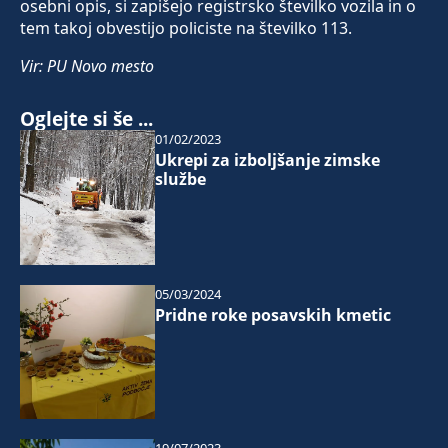
osebni opis, si zapišejo registrsko številko vozila in o
tem takoj obvestijo policiste na številko 113.
Vir: PU Novo mesto
Oglejte si še ...
01/02/2023
Ukrepi za izboljšanje zimske
službe
05/03/2024
Pridne roke posavskih kmetic