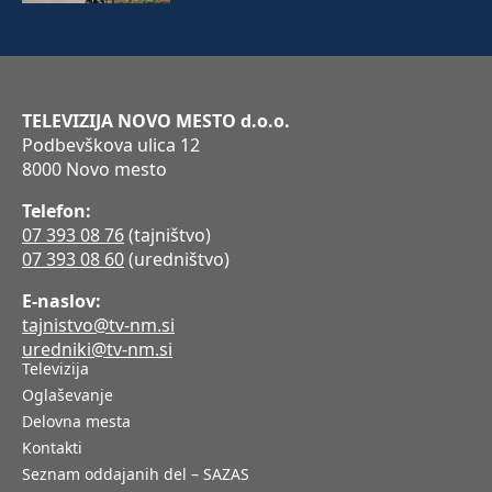
TELEVIZIJA NOVO MESTO d.o.o.
Podbevškova ulica 12
8000 Novo mesto
Telefon:
07 393 08 76
(tajništvo)
07 393 08 60
(uredništvo)
E-naslov:
tajnistvo@tv-nm.si
uredniki@tv-nm.si
Televizija
Oglaševanje
Delovna mesta
Kontakti
Seznam oddajanih del – SAZAS