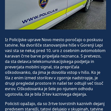
Iz Policijske uprave Novo mesto poročajo o poskusu
tatvine. Na dvorišče stanovanjske hiše v Gorenji Lepi
vasi sta se nekaj pred 10. uro z osebnim avtomobilom
karavan črne barve pripeljala neznanca. S pretvezo,
da sta delavca telekomunikacijskega podjetja in
preverjata mobilni signal, sta prepričala
oškodovanko, da jima je dovolila vstop v hišo. Ko je
šla z enim izmed storilcev v zgornje nadstropje, je
drugi pregledal prostore in našel ter odtujil več tisoč
evrov. Oškodovanka je šele po njunem odhodu
ugotovila, da je bila žrtev kaznivega dejanja.
Policisti opažajo, da so žrtve tovrstnih kaznivih dejanj
predvsem starejši, tatovi delujejo v skupinah, tatvine