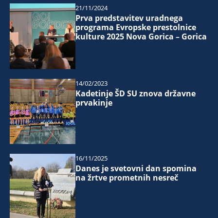
21/11/2024
Prva predstavitev uradnega
programa Evropske prestolnice
kulture 2025 Nova Gorica – Gorica
14/02/2023
Kadetinje ŠD SU znova državne
prvakinje
16/11/2025
Danes je svetovni dan spomina
na žrtve prometnih nesreč