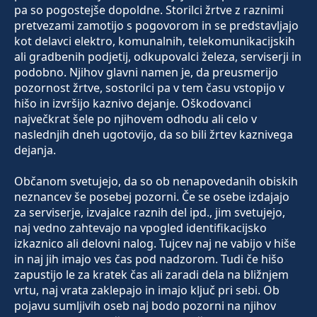
pa so pogostejše dopoldne. Storilci žrtve z raznimi
pretvezami zamotijo s pogovorom in se predstavljajo
kot delavci elektro, komunalnih, telekomunikacijskih
ali gradbenih podjetij, odkupovalci železa, serviserji in
podobno. Njihov glavni namen je, da preusmerijo
pozornost žrtve, sostorilci pa v tem času vstopijo v
hišo in izvršijo kaznivo dejanje. Oškodovanci
največkrat šele po njihovem odhodu ali celo v
naslednjih dneh ugotovijo, da so bili žrtev kaznivega
dejanja.
Občanom svetujejo, da so ob nenapovedanih obiskih
neznancev še posebej pozorni. Če se osebe izdajajo
za serviserje, izvajalce raznih del ipd., jim svetujejo,
naj vedno zahtevajo na vpogled identifikacijsko
izkaznico ali delovni nalog. Tujcev naj ne vabijo v hiše
in naj jih imajo ves čas pod nadzorom. Tudi če hišo
zapustijo le za kratek čas ali zaradi dela na bližnjem
vrtu, naj vrata zaklepajo in imajo ključ pri sebi. Ob
pojavu sumljivih oseb naj bodo pozorni na njihov