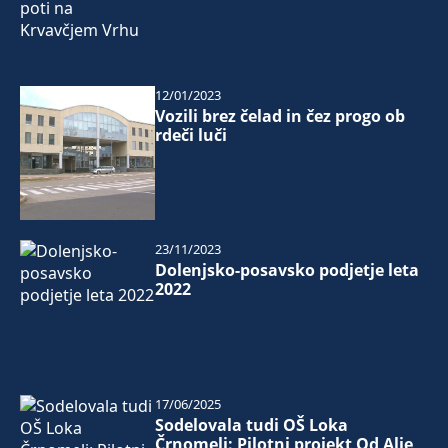
12/01/2023
Vozili brez čelad in čez progo ob
rdeči luči
23/11/2023
Dolenjsko-posavsko podjetje leta
2022
17/06/2025
Sodelovala tudi OŠ Loka
Črnomelj: Pilotni projekt Od Alje