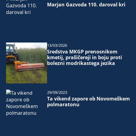
Marjan Gazvoda 110. daroval kri
13/03/2026
Sredstva MKGP prenosnikom
kmetij, prašičereji in boju proti
bolezni modrikastega jezika
29/09/2023
Ta vikend zapore ob Novomeškem
polmaratonu