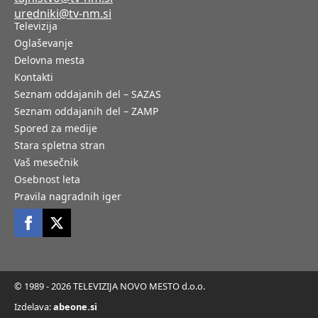
uredniki@tv-nm.si
Televizija
Oglaševanje
Delovna mesta
Kontakti
Seznam oddajanih del – SAZAS
Seznam oddajanih del – ZAMP
Spored za medije
Stara spletna stran
Vaš mesečnik
Osebnost leta
Pravila nagradnih iger
© 1989 - 2026 TELEVIZIJA NOVO MESTO d.o.o.
Izdelava:
abeone.si