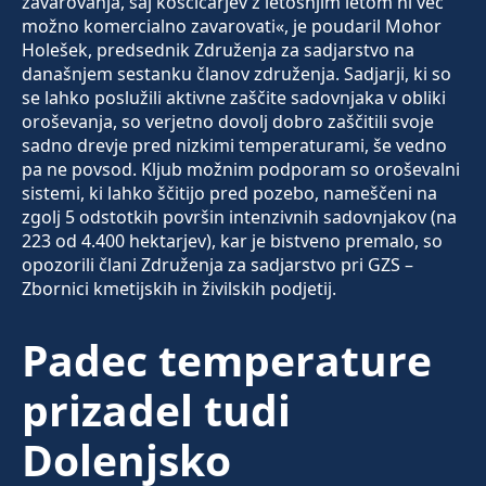
zavarovanja, saj koščičarjev z letošnjim letom ni več
možno komercialno zavarovati«, je poudaril Mohor
Holešek, predsednik Združenja za sadjarstvo na
današnjem sestanku članov združenja. Sadjarji, ki so
se lahko poslužili aktivne zaščite sadovnjaka v obliki
oroševanja, so verjetno dovolj dobro zaščitili svoje
sadno drevje pred nizkimi temperaturami, še vedno
pa ne povsod. Kljub možnim podporam so oroševalni
sistemi, ki lahko ščitijo pred pozebo, nameščeni na
zgolj 5 odstotkih površin intenzivnih sadovnjakov (na
223 od 4.400 hektarjev), kar je bistveno premalo, so
opozorili člani Združenja za sadjarstvo pri GZS –
Zbornici kmetijskih in živilskih podjetij.
Padec temperature
prizadel tudi
Dolenjsko