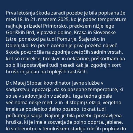
Prva letošnja škoda zaradi pozebe je bila popisana že
med 18. in 21. marcem 2025, ko je padec temperature
najhuje prizadel Primorsko, predvsem nižje lege
Goriških Brd, Vipavske doline, Krasa in Slovenske
Istre, ponekod pa tudi Pomurje, Štajersko in
Dolenjsko. Po prvih ocenah je prva pozeba največ
škode povzročila na zgodnje cvetočih sadnih vrstah,
kot so marelice, breskve in nektarine, poškodbam pa
so bili izpostavljeni tudi nasadi kakija, zgodnjih sort
hrušk in jablan na toplejših rastiščih.
Dr. Matej Stopar, koordinator Javne službe v
sadjarstvu, opozarja, da so pozebne temperature, ki
so se v sadovnjakih v začetku tega tedna gibale
večinoma nekje med -2 in -4 stopinj Celzija, verjetno
imele za posledico delno pozebo, tokrat tudi
pečkatega sadja. Najbolj je bila pozebi izpostavljena
hruška, ki je imela socvetja že polno odprta. Jablane,
ki so trenutno v fenološkem stadiju rdečih popkov do