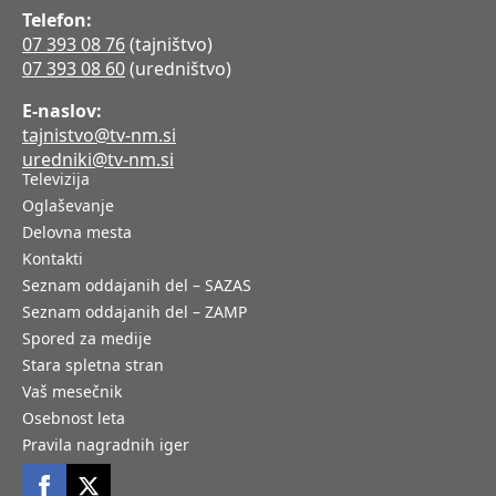
Telefon:
07 393 08 76
(tajništvo)
07 393 08 60
(uredništvo)
E-naslov:
tajnistvo@tv-nm.si
uredniki@tv-nm.si
Televizija
Oglaševanje
Delovna mesta
Kontakti
Seznam oddajanih del – SAZAS
Seznam oddajanih del – ZAMP
Spored za medije
Stara spletna stran
Vaš mesečnik
Osebnost leta
Pravila nagradnih iger