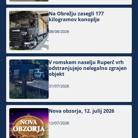
Na Obrežju zasegli 177
kilogramov konoplje
08/08/2026
V romskem naselju Ruperč vrh
odstranjujejo nelegalno zgrajen
objekt
31/07/2026
Nova obzorja, 12. julij 2026
12/07/2026