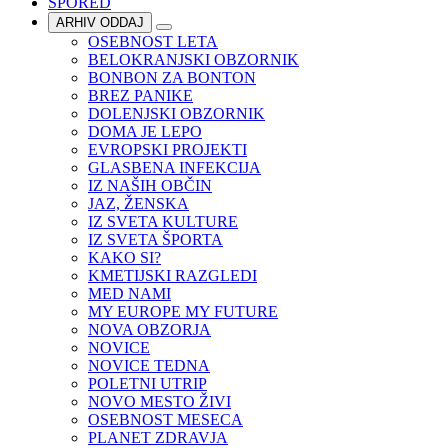
SPORED
ARHIV ODDAJ
OSEBNOST LETA
BELOKRANJSKI OBZORNIK
BONBON ZA BONTON
BREZ PANIKE
DOLENJSKI OBZORNIK
DOMA JE LEPO
EVROPSKI PROJEKTI
GLASBENA INFEKCIJA
IZ NAŠIH OBČIN
JAZ, ŽENSKA
IZ SVETA KULTURE
IZ SVETA ŠPORTA
KAKO SI?
KMETIJSKI RAZGLEDI
MED NAMI
MY EUROPE MY FUTURE
NOVA OBZORJA
NOVICE
NOVICE TEDNA
POLETNI UTRIP
NOVO MESTO ŽIVI
OSEBNOST MESECA
PLANET ZDRAVJA