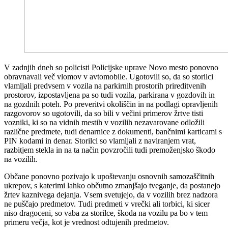
V zadnjih dneh so policisti Policijske uprave Novo mesto ponovno
obravnavali več vlomov v avtomobile. Ugotovili so, da so storilci
vlamljali predvsem v vozila na parkirnih prostorih prireditvenih
prostorov, izpostavljena pa so tudi vozila, parkirana v gozdovih in
na gozdnih poteh. Po preveritvi okoliščin in na podlagi opravljenih
razgovorov so ugotovili, da so bili v večini primerov žrtve tisti
vozniki, ki so na vidnih mestih v vozilih nezavarovane odložili
različne predmete, tudi denarnice z dokumenti, bančnimi karticami s
PIN kodami in denar. Storilci so vlamljali z naviranjem vrat,
razbitjem stekla in na ta način povzročili tudi premoženjsko škodo
na vozilih.
Občane ponovno pozivajo k upoštevanju osnovnih samozaščitnih
ukrepov, s katerimi lahko občutno zmanjšajo tveganje, da postanejo
žrtev kaznivega dejanja. Vsem svetujejo, da v vozilih brez nadzora
ne puščajo predmetov. Tudi predmeti v vrečki ali torbici, ki sicer
niso dragoceni, so vaba za storilce, škoda na vozilu pa bo v tem
primeru večja, kot je vrednost odtujenih predmetov.