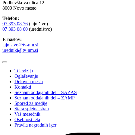
Podbevškova ulica 12
8000 Novo mesto
Telefon:
07 393 08 76
(tajništvo)
07 393 08 60
(uredništvo)
E-naslov:
tajnistvo@tv-nm.si
uredniki@tv-nm.si
Televizija
Oglaševanje
Delovna mesta
Kontakti
Seznam oddajanih del – SAZAS
Seznam oddajanih del – ZAMP
Spored za medije
Stara spletna stran
Vaš mesečnik
Osebnost leta
Pravila nagradnih iger