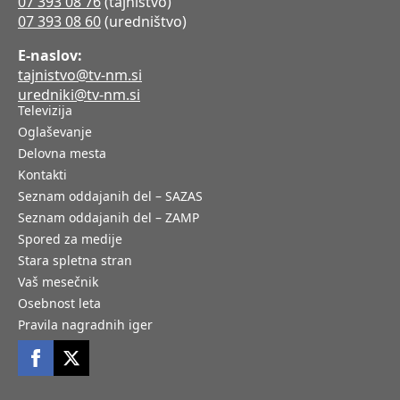
07 393 08 76
(tajništvo)
07 393 08 60
(uredništvo)
E-naslov:
tajnistvo@tv-nm.si
uredniki@tv-nm.si
Televizija
Oglaševanje
Delovna mesta
Kontakti
Seznam oddajanih del – SAZAS
Seznam oddajanih del – ZAMP
Spored za medije
Stara spletna stran
Vaš mesečnik
Osebnost leta
Pravila nagradnih iger