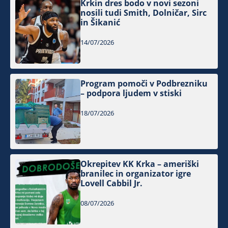
Krkin dres bodo v novi sezoni
nosili tudi Smith, Dolničar, Sirc
in Šikanić
14/07/2026
Program pomoči v Podbrezniku
– podpora ljudem v stiski
18/07/2026
Okrepitev KK Krka – ameriški
branilec in organizator igre
Lovell Cabbil Jr.
08/07/2026