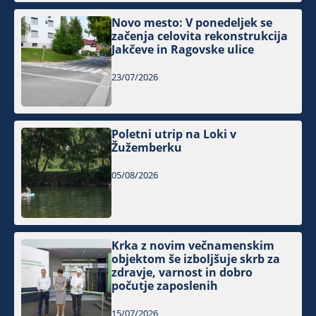
Novo mesto: V ponedeljek se
začenja celovita rekonstrukcija
Jakčeve in Ragovske ulice
23/07/2026
Poletni utrip na Loki v
Žužemberku
05/08/2026
Krka z novim večnamenskim
objektom še izboljšuje skrb za
zdravje, varnost in dobro
počutje zaposlenih
15/07/2026