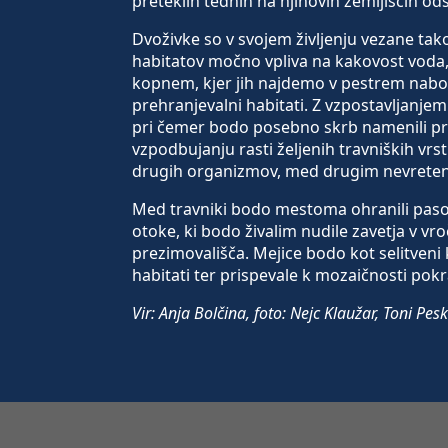
preteklih tednih na njihovih zemljiščih ods
Dvoživke so v svojem življenju vezane ta
habitatov močno vpliva na kakovost voda, 
kopnem, kjer jih najdemo v pestrem nabo
prehranjevalni habitati. Z vzpostavljanje
pri čemer bodo posebno skrb namenili prep
vzpodbujanju rasti željenih travniških vrst
drugih organizmov, med drugim nevretenča
Med travniki bodo mestoma ohranili paso
otoke, ki bodo živalim nudile zavetja v vro
prezimovališča. Mejice bodo kot selitveni
habitati ter prispevale k mozaičnosti pokr
Vir: Anja Bolčina, foto: Nejc Klaužar, Toni Pes