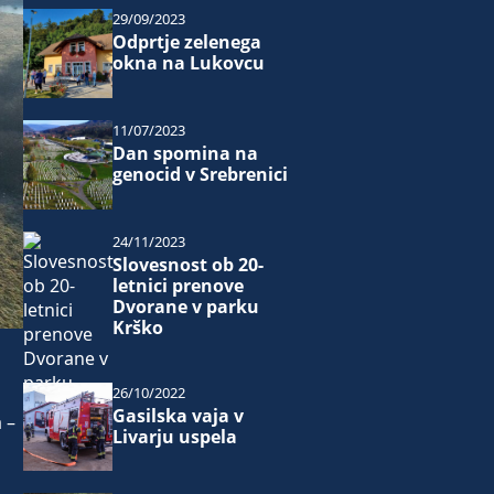
29/09/2023
Odprtje zelenega
okna na Lukovcu
11/07/2023
Dan spomina na
genocid v Srebrenici
24/11/2023
Slovesnost ob 20-
letnici prenove
Dvorane v parku
Krško
26/10/2022
Gasilska vaja v
 –
Livarju uspela