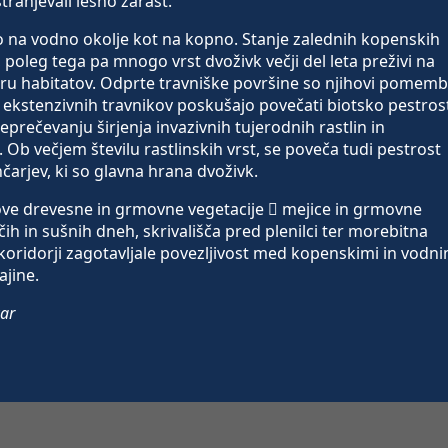
tranjevali lesno zarast.
ko na vodno okolje kot na kopno. Stanje zalednih kopenskih
poleg tega pa mnogo vrst dvoživk večji del leta preživi na
ru habitatov. Odprte travniške površine so njihovi pomemb
m ekstenzivnih travnikov poskušajo povečati biotsko pestros
rečevanju širjenja invazivnih tujerodnih rastlin in
. Ob večjem številu rastlinskih vrst, se poveča tudi pestrost
rjev, ki so glavna hrana dvoživk.
ve drevesne in grmovne vegetacije  mejice in grmovne
čih in sušnih dneh, skrivališča pred plenilci ter morebitna
 koridorji zagotavljale povezljivost med kopenskimi in vodni
ajine.
kar