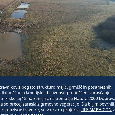
 travnikov z bogato strukturo mejic, grmišč in posameznih
di opuščanja kmetijske dejavnosti prepuščeni zaraščanju.
astnik skoraj 15 ha zemljišč na območju Natura 2000 Dobrava
a so precej zarasla z grmovno vegetacijo. Da bi jim povrnili
kstenzivne travnike, so v okviru projekta
LIFE AMPHICON
v