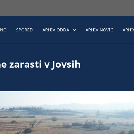
LNO
SPORED
ARHIV ODDAJ
ARHIV NOVIC
ARHI
e zarasti v Jovsih