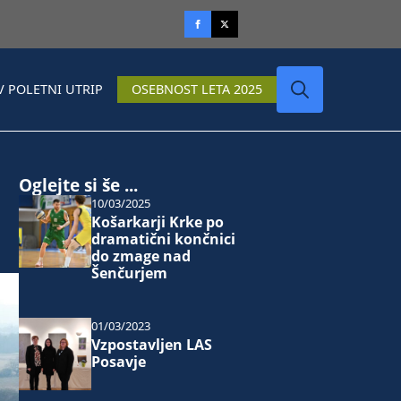
V POLETNI UTRIP
OSEBNOST LETA 2025
Search
for:
Oglejte si še ...
10/03/2025
Košarkarji Krke po
dramatični končnici
do zmage nad
Šenčurjem
01/03/2023
Vzpostavljen LAS
Posavje