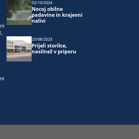
02/10/2024
Nocoj obilne
padavine in krajevni
nalivi
ni
t,
23/08/2023
Prijeli storilce,
nasilnež v priporu
mi