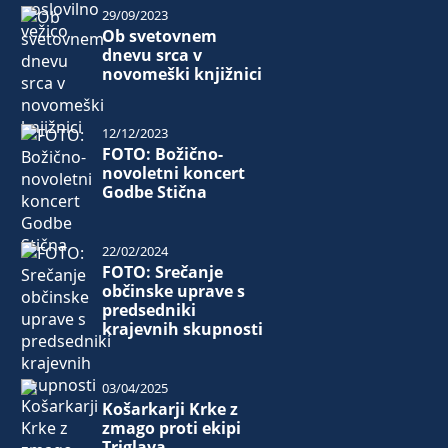
29/09/2023
Ob svetovnem
dnevu srca v
novomeški knjižnici
12/12/2023
FOTO: Božično-
novoletni koncert
Godbe Stična
22/02/2024
FOTO: Srečanje
občinske uprave s
predsedniki
krajevnih skupnosti
03/04/2025
Košarkarji Krke z
zmago proti ekipi
Triglava