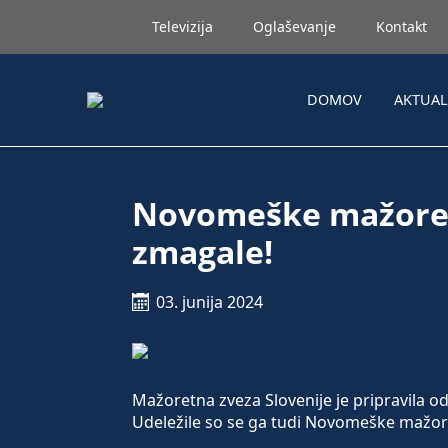
Televizija
Oglaševanje
Kontakt
DOMOV
AKTUA
Novomeške mažorete
zmagale!
03. junija 2024
Mažoretna zveza Slovenije je pripravila od
Udeležile so se ga tudi Novomeške mažoret