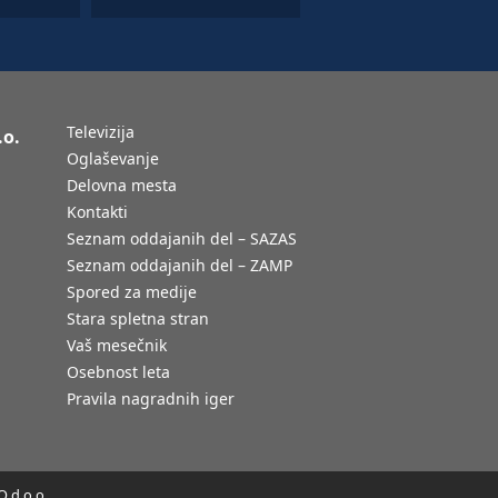
Televizija
.o.
Oglaševanje
Delovna mesta
Kontakti
Seznam oddajanih del – SAZAS
Seznam oddajanih del – ZAMP
Spored za medije
Stara spletna stran
Vaš mesečnik
Osebnost leta
Pravila nagradnih iger
 d.o.o.