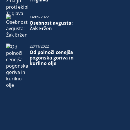
14/09/2022
Osebnost avgusta:
Žak Eržen
22/11/2022
Od polnoči cenejša
pogonska goriva in
kurilno olje