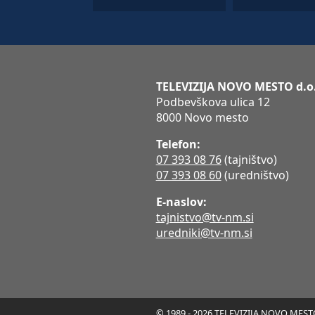
TELEVIZIJA NOVO MESTO d.o
Podbevškova ulica 12
8000 Novo mesto
Telefon:
07 393 08 76
(tajništvo)
07 393 08 60
(uredništvo)
E-naslov:
tajnistvo@tv-nm.si
uredniki@tv-nm.si
© 1989 - 2026 TELEVIZIJA NOVO MESTO