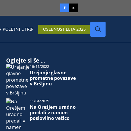
V POLETNI UTRIP
OSEBNOST LETA 2025
Search
for:
Oglejte si še ...
16/11/2022
Urejanje glavne
prometne povezave
v Bršljinu
11/04/2025
Na Orešjem uradno
predali v namen
poslovilno vežico