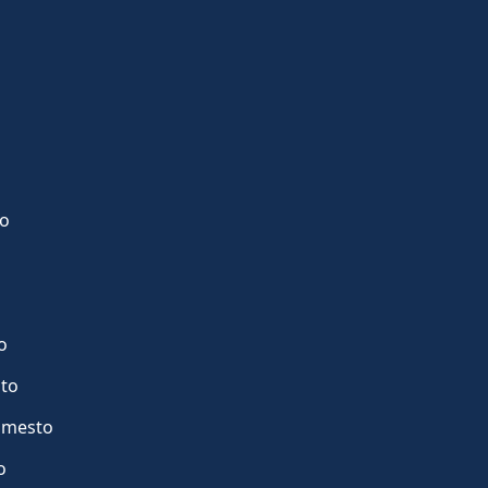
to
o
sto
. mesto
o