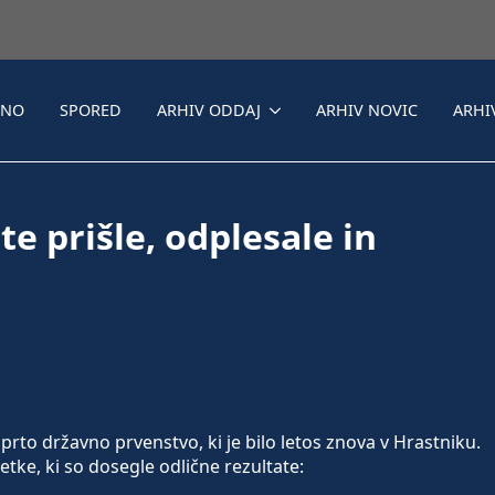
LNO
SPORED
ARHIV ODDAJ
ARHIV NOVIC
ARHI
 prišle, odplesale in
prto državno prvenstvo, ki je bilo letos znova v Hrastniku.
ke, ki so dosegle odlične rezultate: