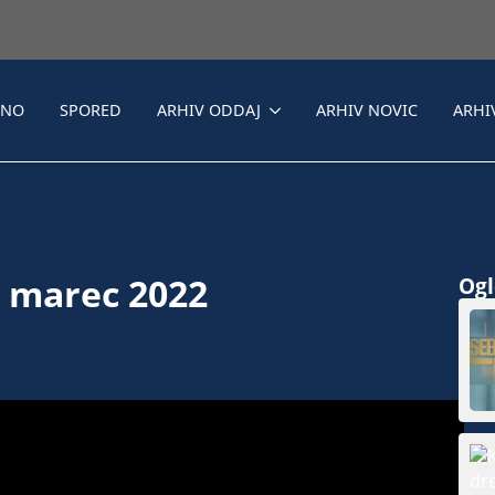
LNO
SPORED
ARHIV ODDAJ
ARHIV NOVIC
ARHI
. marec 2022
Ogle