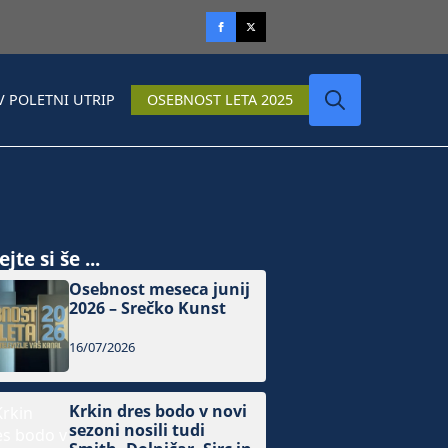
V POLETNI UTRIP
OSEBNOST LETA 2025
Search
for:
jte si še ...
Osebnost meseca junij
2026 – Srečko Kunst
16/07/2026
Krkin dres bodo v novi
sezoni nosili tudi