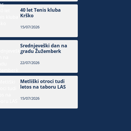
40 let Tenis kluba
Krško
15/07/2026
Srednjeveški dan na
gradu Žužemberk
22/07/2026
Metliški otroci tudi
letos na taboru LAS
15/07/2026