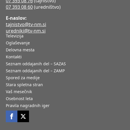
07 393 08 76
(tajništvo)
07 393 08 60
(uredništvo)
E-naslov:
tajnistvo@tv-nm.si
uredniki@tv-nm.si
Televizija
Oglaševanje
Delovna mesta
Kontakti
Seznam oddajanih del – SAZAS
Seznam oddajanih del – ZAMP
Spored za medije
Stara spletna stran
Vaš mesečnik
Osebnost leta
Pravila nagradnih iger