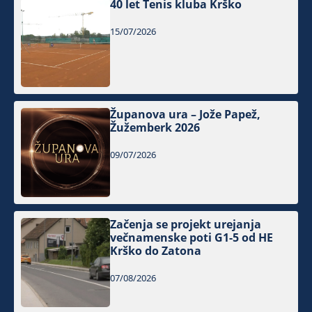
40 let Tenis kluba Krško
15/07/2026
Županova ura – Jože Papež,
Žužemberk 2026
09/07/2026
Začenja se projekt urejanja
večnamenske poti G1-5 od HE
Krško do Zatona
07/08/2026