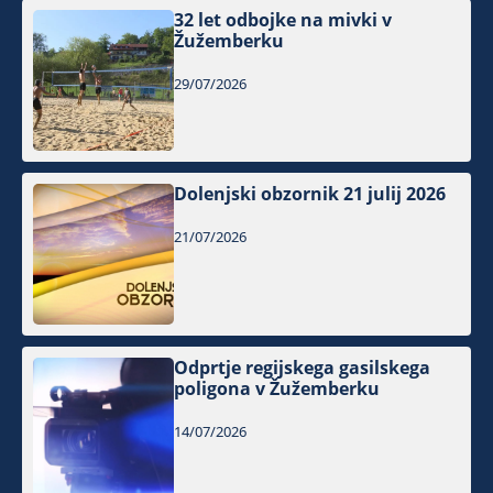
32 let odbojke na mivki v
Žužemberku
29/07/2026
Dolenjski obzornik 21 julij 2026
21/07/2026
Odprtje regijskega gasilskega
poligona v Žužemberku
14/07/2026