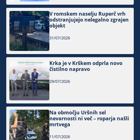
V romskem naselju Ruperč vrh
odstranjujejo nelegalno zgrajen
objekt
31/07/2026
Krka je v Krškem odprla novo
čistilno napravo
29/07/2026
Na območju Uršnih sel
nevarnosti ni več – roparja našli
mrtvega
11/07/2026