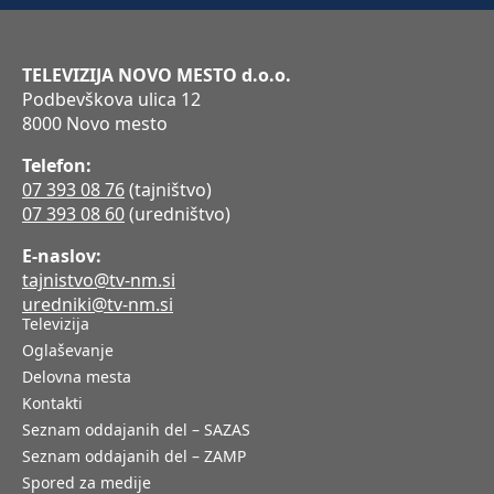
TELEVIZIJA NOVO MESTO d.o.o.
Podbevškova ulica 12
8000 Novo mesto
Telefon:
07 393 08 76
(tajništvo)
07 393 08 60
(uredništvo)
E-naslov:
tajnistvo@tv-nm.si
uredniki@tv-nm.si
Televizija
Oglaševanje
Delovna mesta
Kontakti
Seznam oddajanih del – SAZAS
Seznam oddajanih del – ZAMP
Spored za medije