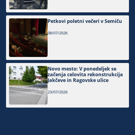
Petkovi poletni večeri v Semiču
08/07/2026
Novo mesto: V ponedeljek se
začenja celovita rekonstrukcija
Jakčeve in Ragovske ulice
23/07/2026