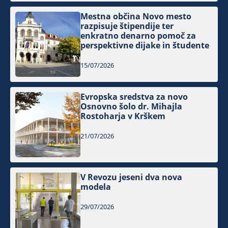
Mestna občina Novo mesto
razpisuje štipendije ter
enkratno denarno pomoč za
perspektivne dijake in študente
15/07/2026
Evropska sredstva za novo
Osnovno šolo dr. Mihajla
Rostoharja v Krškem
21/07/2026
V Revozu jeseni dva nova
modela
29/07/2026