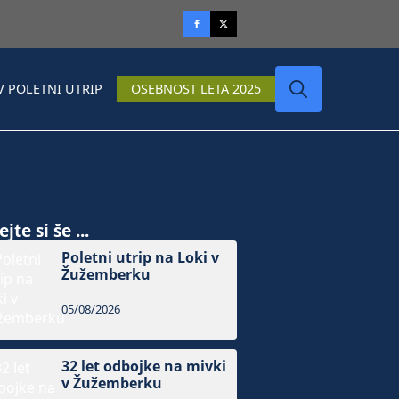
V POLETNI UTRIP
OSEBNOST LETA 2025
Search
for:
jte si še ...
Poletni utrip na Loki v
Žužemberku
05/08/2026
32 let odbojke na mivki
v Žužemberku