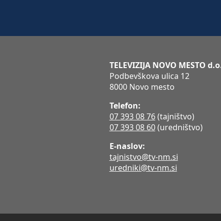
TELEVIZIJA NOVO MESTO d.o
Podbevškova ulica 12
8000 Novo mesto
Telefon:
07 393 08 76
(tajništvo)
07 393 08 60
(uredništvo)
E-naslov:
tajnistvo@tv-nm.si
uredniki@tv-nm.si