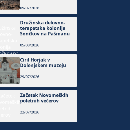
09/07/2026
Družinska delovno-
terapetska kolonija
Sončkov na Pašmanu
05/08/2026
Ciril Horjak v
Dolenjskem muzeju
29/07/2026
Začetek Novomeških
poletnih večerov
22/07/2026