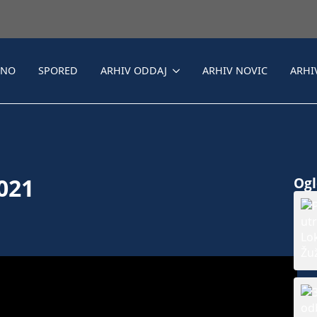
LNO
SPORED
ARHIV ODDAJ
ARHIV NOVIC
ARHI
2021
Ogle