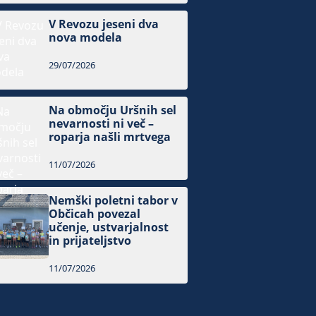
V Revozu jeseni dva
nova modela
29/07/2026
Na območju Uršnih sel
nevarnosti ni več –
roparja našli mrtvega
11/07/2026
Nemški poletni tabor v
Občicah povezal
učenje, ustvarjalnost
in prijateljstvo
11/07/2026