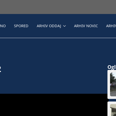
LNO
SPORED
ARHIV ODDAJ
ARHIV NOVIC
ARHI
2
Ogle