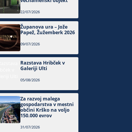
večnamenski objekt
22/07/2026
Županova ura – Jože
Papež, Žužemberk 2026
09/07/2026
Razstava Hribček v
Galeriji Ulti
05/08/2026
Za razvoj malega
gospodarstva v mestni
občini Krško na voljo
150.000 evrov
31/07/2026