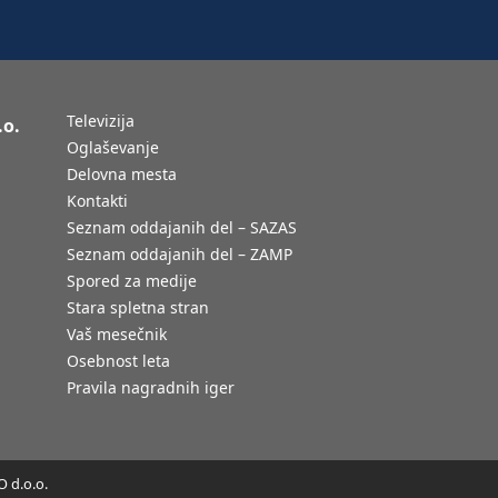
Televizija
.o.
Oglaševanje
Delovna mesta
Kontakti
Seznam oddajanih del – SAZAS
Seznam oddajanih del – ZAMP
Spored za medije
Stara spletna stran
Vaš mesečnik
Osebnost leta
Pravila nagradnih iger
 d.o.o.