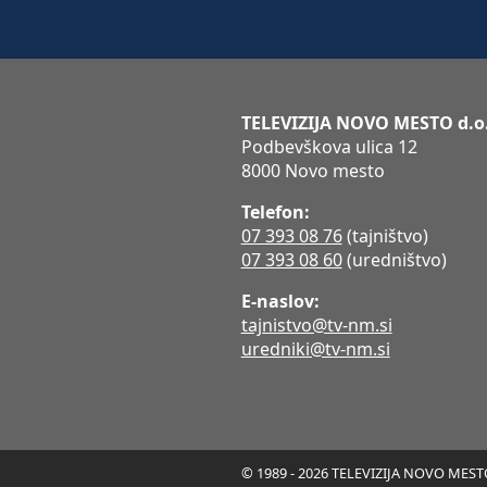
TELEVIZIJA NOVO MESTO d.o
Podbevškova ulica 12
8000 Novo mesto
Telefon:
07 393 08 76
(tajništvo)
07 393 08 60
(uredništvo)
E-naslov:
tajnistvo@tv-nm.si
uredniki@tv-nm.si
© 1989 - 2026 TELEVIZIJA NOVO MESTO