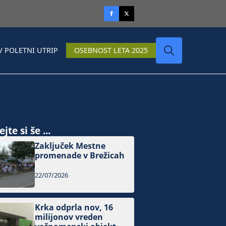
V POLETNI UTRIP
OSEBNOST LETA 2025
Search
for:
jte si še ...
Zaključek Mestne
promenade v Brežicah
22/07/2026
Krka odprla nov, 16
milijonov vreden